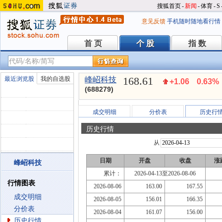
搜狐首页
-
新闻
-
体育
-
S
意见反馈
手机随时随地看行情
首 页
个 股
指 数
首 页
个 股
指 数
168.61
最近浏览股
我的自选股
峰岹科技
+1.06
0.63%
(688279)
成交明细
分价表
历史行
历史行情
从
日期
开盘
收盘
涨
峰岹科技
累计：
2026-04-13至2026-08-06
行情图表
2026-08-06
163.00
167.55
成交明细
2026-08-05
156.01
166.35
分价表
2026-08-04
161.07
156.00
历史行情