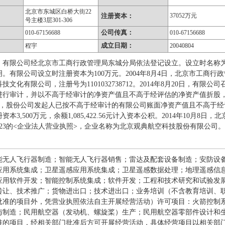
北京市东城区白桥大街22
注册资本：
37052万元
号主楼3层301-306
公司传真：
010-67156688
010-67156688
成立日期：
程宇
20040804
月4日，有限公司经北京市工商行政管理局东城分局依法登记设立。设立时名
。有限公司设立时注册资本为100万元。2004年8月4日，北京市工商行
文化有限公司，注册号为1101032738712。2014年8月20日，有限公
进行审计，并以不高于经审计的净资产值且不高于经评估的净资产值折股
31日，股份公司发起人已按不高于经审计的有限公司账面净资产值且不高于经
本3,500万元，余额1,085,422.56元计入资本公积。2014年10月
7387123的<企业法人营业执照>，企业名称为北京观典航空科技股份有限公司。
能无人飞行器制造；智能无人飞行器销售；雷达及配套设备制造；安防设
应用系统集成；卫星遥感应用系统集成；卫星遥感数据处理；地理遥感信
应用软件开发；智能控制系统集成；软件开发；工程和技术研究和试验发
转让、技术推广；货物进出口；技术进出口；业务培训（不含教育培训、
批准的项目外，凭营业执照依法自主开展经营活动）许可项目：火箭控制
与制造；民用航空器（发动机、螺旋桨）生产；民用航空器零部件设计和
准的项目，经相关部门批准后方可开展经营活动，具体经营项目以相关部