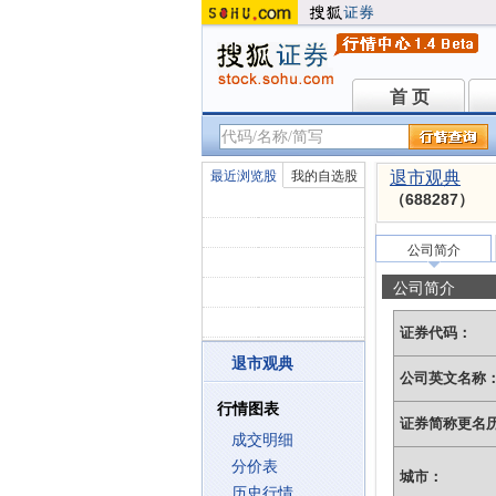
首 页
首 页
最近浏览股
我的自选股
退市观典
（688287）
公司简介
公司简介
证券代码：
退市观典
公司英文名称
行情图表
证券简称更名
成交明细
分价表
城市：
历史行情