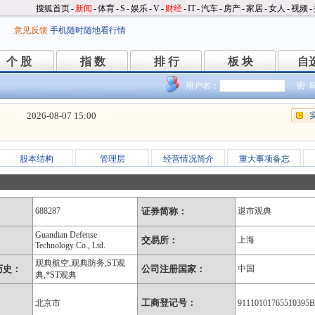
搜狐首页
-
新闻
-
体育
-
S
-
娱乐
-
V
-
财经
-
IT
-
汽车
-
房产
-
家居
-
女人
-
视频
-
意见反馈
手机随时随地看行情
个 股
指 数
排 行
板 块
自
个 股
指 数
排 行
板 块
自
用户名：
密 
2026-08-07 15:00
股本结构
管理层
经营情况简介
重大事项备忘
688287
证券简称：
退市观典
Guandian Defense
：
交易所：
上海
Technology Co., Ltd.
观典航空,观典防务,ST观
历史：
公司注册国家：
中国
典,*ST观典
工商登记号：
北京市
91110101765510395B