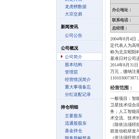
龙虎榜数据
办公地址：
大宗交易
联系电话：
新闻资讯
总经理：
公司公告
2004年8
定代表人为高明
公司概况
称为北京昭阳科技
公司简介
基准日对公司
股本结构
2014年8月
万元，缴纳注册资
管理层
11010300
经营情况简介
重大事项备忘
经营范围：
分红送配记录
一般项目：智
卫星技术综合
持仓明细
务；人工智能
主要股东
术交流、技术
流通股股东
（除依法须经
基金持仓
箭发动机研发
（依法须经批
限售股解禁表