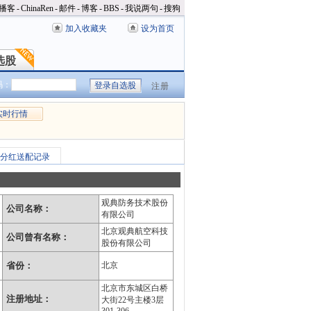
播客
-
ChinaRen
-
邮件
-
博客
-
BBS
-
我说两句
-
搜狗
加入收藏夹
设为首页
选股
选股
码：
注册
实时行情
分红送配记录
观典防务技术股份
公司名称：
有限公司
北京观典航空科技
公司曾有名称：
股份有限公司
省份：
北京
北京市东城区白桥
注册地址：
大街22号主楼3层