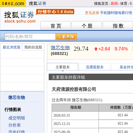
搜狐首页
-
新闻
-
体育
-
S
意见反馈
手机随时随地看行情
首 页
个 股
指 数
首 页
个 股
指 数
29.74
最近浏览股
我的自选股
微芯生物
+2.64
9.74%
(688321)
主要股东
流通股股东
基金持
主要股东持股详细
天府清源控股有限公司
微芯生物
过去两年持 微芯生物(688321)
报告期
持股数（万股
行情图表
821.44
2026-03-31
成交明细
821.44
2025-12-31
分价表
821.44
历史行情
2025-09-30