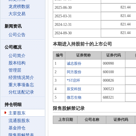
龙虎榜数据
821.44
2025-06-30
大宗交易
821.44
2025-03-31
821.44
2024-12-31
新闻资讯
821.44
2024-09-30
公司公告
本期进入持股前十的上市公司
公司概况
编号
证券简称
证券代码
公司简介
股本结构
1
诚志股份
000990
管理层
2
同方股份
600100
经营情况简介
3
*ST启环
000826
重大事项备忘
4
辰安科技
300523
分红送配记录
5
微芯生物
688321
持仓明细
限售股解禁记录
主要股东
上市日期
公司名称
证券代码
流通股股东
基金持仓
限售股解禁表