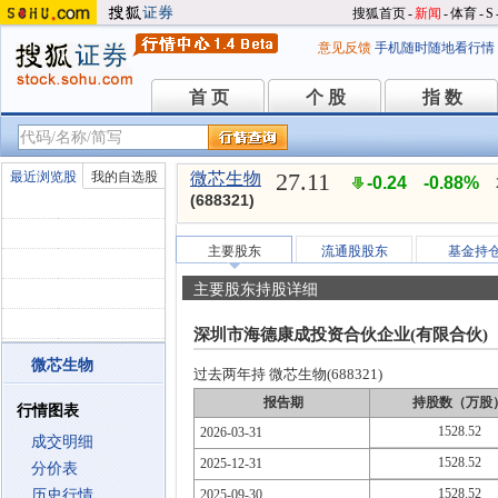
搜狐首页
-
新闻
-
体育
-
S
意见反馈
手机随时随地看行情
首 页
个 股
指 数
首 页
个 股
指 数
27.11
最近浏览股
我的自选股
微芯生物
-0.24
-0.88%
(688321)
主要股东
流通股股东
基金持
主要股东持股详细
深圳市海德康成投资合伙企业(有限合伙)
微芯生物
过去两年持 微芯生物(688321)
报告期
持股数（万股
行情图表
1528.52
2026-03-31
成交明细
1528.52
2025-12-31
分价表
1528.52
历史行情
2025-09-30