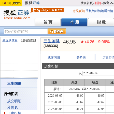
搜狐首页
-
新闻
-
体育
-
S
意见反馈
手机随时随地看行情
首 页
个 股
指 数
首 页
个 股
指 数
46.95
最近浏览股
我的自选股
三生国健
+4.26
9.98%
(688336)
成交明细
分价表
历史行
历史行情
从
日期
开盘
收盘
涨
三生国健
累计：
2026-04-14至2026-08-07
行情图表
2026-08-07
43.00
46.95
成交明细
2026-08-06
43.62
42.69
分价表
2026-08-05
41.21
42.95
历史行情