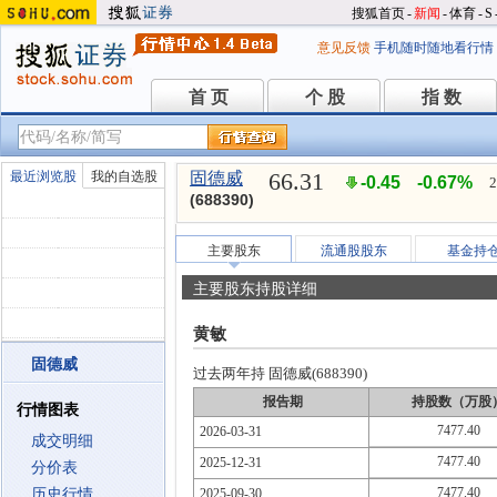
搜狐首页
-
新闻
-
体育
-
S
意见反馈
手机随时随地看行情
首 页
个 股
指 数
首 页
个 股
指 数
66.31
最近浏览股
我的自选股
固德威
-0.45
-0.67%
2
(688390)
主要股东
流通股股东
基金持
主要股东持股详细
黄敏
固德威
过去两年持 固德威(688390)
报告期
持股数（万股
行情图表
7477.40
2026-03-31
成交明细
7477.40
2025-12-31
分价表
7477.40
历史行情
2025-09-30