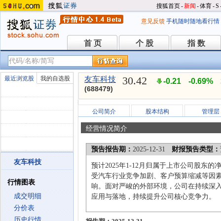
搜狐首页
-
新闻
-
体育
-
S
意见反馈
手机随时随地看行情
首 页
个 股
指 数
首 页
个 股
指 数
30.42
最近浏览股
我的自选股
友车科技
-0.21
-0.69%
(688479)
公司简介
股本结构
管理层
经营情况简介
预告报告期：
2025-12-31
财报预告类型：
友车科技
预计2025年1-12月归属于上市公司股东的
受汽车行业竞争加剧、客户预算缩减等因
行情图表
响。面对严峻的外部环境，公司在持续深入
成交明细
应用与落地，持续提升公司核心竞争力。
分价表
历史行情