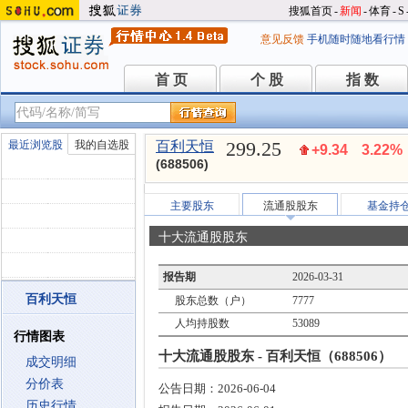
搜狐首页
-
新闻
-
体育
-
S
意见反馈
手机随时随地看行情
首 页
个 股
指 数
首 页
个 股
指 数
299.25
最近浏览股
我的自选股
百利天恒
+9.34
3.22%
(688506)
主要股东
流通股股东
基金持
十大流通股股东
报告期
2026-03-31
百利天恒
股东总数（户）
7777
人均持股数
53089
行情图表
十大流通股股东 - 百利天恒（688506）
成交明细
分价表
公告日期：
2026-06-04
历史行情