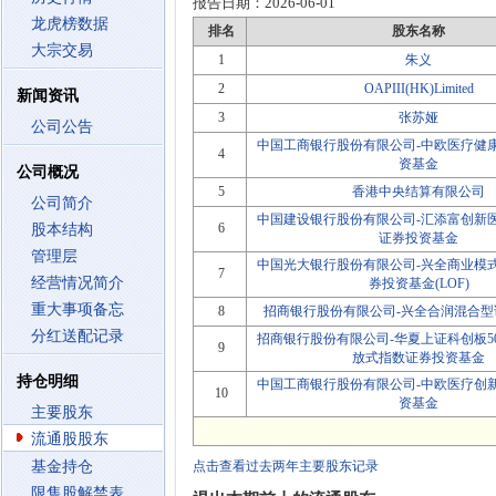
报告日期：
2026-06-01
龙虎榜数据
排名
股东名称
大宗交易
1
朱义
2
OAPIII(HK)Limited
新闻资讯
3
张苏娅
公司公告
中国工商银行股份有限公司-中欧医疗健
4
资基金
公司概况
5
香港中央结算有限公司
公司简介
中国建设银行股份有限公司-汇添富创新
6
股本结构
证券投资基金
管理层
中国光大银行股份有限公司-兴全商业模
7
经营情况简介
券投资基金(LOF)
重大事项备忘
8
招商银行股份有限公司-兴全合润混合型
分红送配记录
招商银行股份有限公司-华夏上证科创板5
9
放式指数证券投资基金
持仓明细
中国工商银行股份有限公司-中欧医疗创
10
资基金
主要股东
流通股股东
基金持仓
点击查看过去两年主要股东记录
限售股解禁表