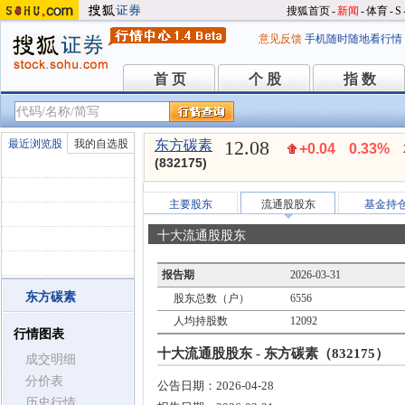
搜狐首页
-
新闻
-
体育
-
S
意见反馈
手机随时随地看行情
首 页
个 股
指 数
首 页
个 股
指 数
12.08
最近浏览股
我的自选股
东方碳素
+0.04
0.33%
(832175)
主要股东
流通股股东
基金持
十大流通股股东
报告期
2026-03-31
东方碳素
股东总数（户）
6556
人均持股数
12092
行情图表
十大流通股股东 - 东方碳素（832175）
成交明细
分价表
公告日期：
2026-04-28
历史行情