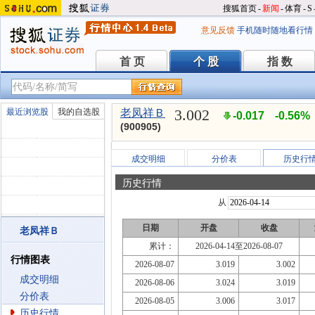
搜狐首页
-
新闻
-
体育
-
S
意见反馈
手机随时随地看行情
首 页
个 股
指 数
首 页
个 股
指 数
3.002
最近浏览股
我的自选股
老凤祥Ｂ
-0.017
-0.56%
(900905)
成交明细
分价表
历史行
历史行情
从
日期
开盘
收盘
老凤祥Ｂ
累计：
2026-04-14至2026-08-07
行情图表
2026-08-07
3.019
3.002
成交明细
2026-08-06
3.024
3.019
分价表
2026-08-05
3.006
3.017
历史行情