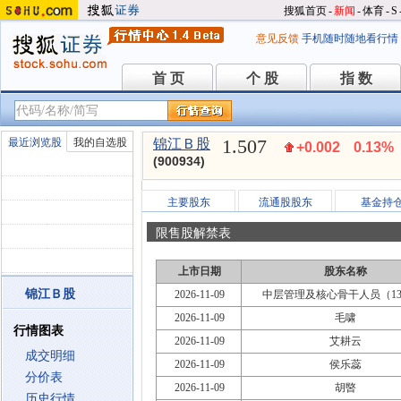
搜狐首页
-
新闻
-
体育
-
S
意见反馈
手机随时随地看行情
首 页
个 股
指 数
首 页
个 股
指 数
1.507
最近浏览股
我的自选股
锦江Ｂ股
+0.002
0.13%
(900934)
主要股东
流通股股东
基金持
限售股解禁表
上市日期
股东名称
锦江Ｂ股
2026-11-09
中层管理及核心骨干人员（13
2026-11-09
毛啸
行情图表
2026-11-09
艾耕云
成交明细
2026-11-09
侯乐蕊
分价表
2026-11-09
胡暋
历史行情