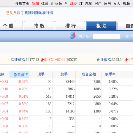
搜狐首页
-
新闻
-
体育
-
S
-
娱乐
-
V
-
财经
-
IT
-
汽车
-
房产
-
家居
-
女人
-
视频
-
意见反馈
手机随时随地看行情
个 股
指 数
排 行
板 块
自
个 股
指 数
排 行
板 块
自
用户名：
密 
深证成指:
14177.73
0.48%
+67.61
2057亿
创业板指:
3543.14
0.
跌额
现手
总手
成交金额
换手率
涨跌幅
+0.85
10.02%
96
83449
7568
1.60%
+0.16
0.70%
90
7863
1805
0.22%
+0.09
0.61%
519
17811
2650
0.28%
+0.07
0.58%
68
7212
880
0.04%
+0.04
0.44%
180
14193
1300
0.07%
+0.00
0.34%
2
333
4
0.00%
0.00
0.00%
0
--
0
0.00%