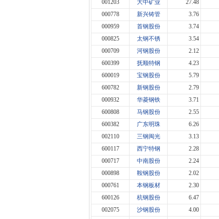
001203
大中矿业
27.48
000778
新兴铸管
3.76
000959
首钢股份
3.74
000825
太钢不锈
3.54
000709
河钢股份
2.12
600399
抚顺特钢
4.23
600019
宝钢股份
5.79
600782
新钢股份
2.79
000932
华菱钢铁
3.71
600808
马钢股份
2.55
600382
广东明珠
6.26
002110
三钢闽光
3.13
600117
西宁特钢
2.28
000717
中南股份
2.24
000898
鞍钢股份
2.02
000761
本钢板材
2.30
600126
杭钢股份
6.47
002075
沙钢股份
4.00