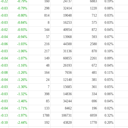
-0.22
-0.79%
160
24737
6883
0.19%
-0.03
-0.79%
298
32414
1220
0.08%
-0.03
-0.80%
814
19048
712
0.03%
-0.03
-0.84%
8
16253
575
0.03%
-0.02
-0.93%
544
40954
872
0.04%
-0.04
-0.94%
57
13968
593
0.07%
-0.06
-1.03%
216
44500
2580
0.02%
-0.03
-1.06%
217
31136
870
0.10%
-0.04
-1.07%
149
60855
2261
0.09%
-0.03
-1.16%
48
26193
672
0.04%
-0.08
-1.26%
164
7656
481
0.11%
-0.04
-1.26%
24
12140
381
0.05%
-0.03
-1.30%
7
15685
361
0.05%
-0.03
-1.32%
398
14836
334
0.06%
-0.03
-1.46%
85
34244
696
0.04%
-0.04
-1.71%
133
8462
196
0.02%
-0.13
-1.97%
1788
106731
6959
0.32%
-0.10
-2.44%
192
43820
1770
0.20%