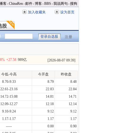
播客
-
ChinaRen
-
邮件
-
博客
-
BBS
-
我说两句
-
搜狗
加入收藏夹
设为首页
选股
选股
码：
注册
78%
+27.58
989亿
[
2026-08-07 09:39
]
今低-今高
今开盘
昨收盘
8.70-9.33
8.79
8.48
22.61-23.16
22.83
22.84
14.72-15.08
14.81
14.71
12.09-12.27
12.18
12.14
9.10-9.24
9.12
9.12
1.17-1.17
1.17
1.17
-----
0.00
0.90