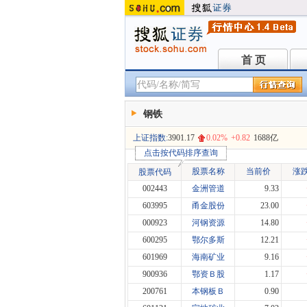
首 页
首 页
钢铁
上证指数:
3901.17
0.02%
+0.82
1688亿
点击按代码排序查询
股票名称
当前价
涨
股票代码
002443
金洲管道
9.33
603995
甬金股份
23.00
000923
河钢资源
14.80
600295
鄂尔多斯
12.21
601969
海南矿业
9.16
900936
鄂资Ｂ股
1.17
200761
本钢板Ｂ
0.90