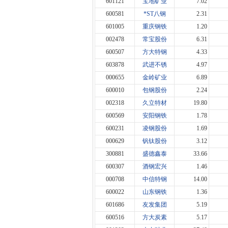
601121
宝地矿业
7.02
600581
*ST八钢
2.31
601005
重庆钢铁
1.20
002478
常宝股份
6.31
600507
方大特钢
4.33
603878
武进不锈
4.97
000655
金岭矿业
6.89
600010
包钢股份
2.24
002318
久立特材
19.80
600569
安阳钢铁
1.78
600231
凌钢股份
1.69
000629
钒钛股份
3.12
300881
盛德鑫泰
33.66
600307
酒钢宏兴
1.46
000708
中信特钢
14.00
600022
山东钢铁
1.36
601686
友发集团
5.19
600516
方大炭素
5.17