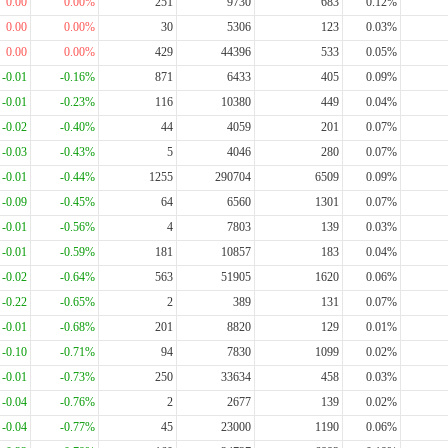
0.00
0.00%
251
9730
683
0.12%
0.00
0.00%
30
5306
123
0.03%
0.00
0.00%
429
44396
533
0.05%
-0.01
-0.16%
871
6433
405
0.09%
-0.01
-0.23%
116
10380
449
0.04%
-0.02
-0.40%
44
4059
201
0.07%
-0.03
-0.43%
5
4046
280
0.07%
-0.01
-0.44%
1255
290704
6509
0.09%
-0.09
-0.45%
64
6560
1301
0.07%
-0.01
-0.56%
4
7803
139
0.03%
-0.01
-0.59%
181
10857
183
0.04%
-0.02
-0.64%
563
51905
1620
0.06%
-0.22
-0.65%
2
389
131
0.07%
-0.01
-0.68%
201
8820
129
0.01%
-0.10
-0.71%
94
7830
1099
0.02%
-0.01
-0.73%
250
33634
458
0.03%
-0.04
-0.76%
2
2677
139
0.02%
-0.04
-0.77%
45
23000
1190
0.06%