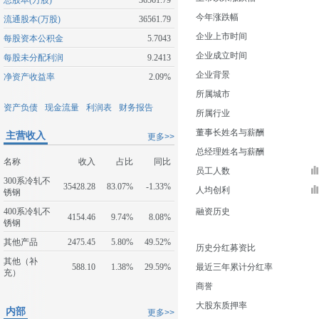
总股本(万股)
36561.79
今年涨跌幅
流通股本(万股)
36561.79
企业上市时间
每股资本公积金
5.7043
企业成立时间
每股未分配利润
9.2413
企业背景
净资产收益率
2.09%
所属城市
资产负债
现金流量
利润表
财务报告
所属行业
董事长姓名与薪酬
主营收入
更多>>
总经理姓名与薪酬
名称
收入
占比
同比
员工人数
300系冷轧不
35428.28
83.07%
-1.33%
人均创利
锈钢
400系冷轧不
融资历史
4154.46
9.74%
8.08%
锈钢
其他产品
2475.45
5.80%
49.52%
历史分红募资比
其他（补
588.10
1.38%
29.59%
最近三年累计分红率
充）
商誉
大股东质押率
内部
更多>>