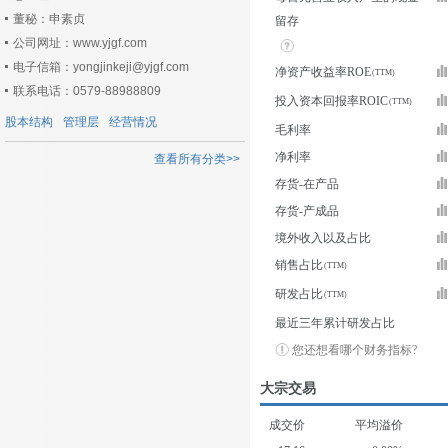
董秘：申素贞
留存
公司网址：www.yjgf.com
电子信箱：yongjinkeji@yjgf.com
净资产收益率ROE
联系电话：0579-88988809
投入资本回报率ROIC
股本结构
管理层
经营情况
毛利率
净利率
查看所有分类>>
存货-在产品
存货-产成品
境外收入以及占比
销售占比
研发占比
最近三年累计研发占比
您还想看哪个财务指标?
大宗交易
成交价
平均溢价