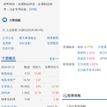
材料制造；金属制品研发；金属制品销
售；冶金专用设备...
[详细]
大事提醒
1)
上次除权:10派5(2026-06-05)
公司公告
重大事项备忘
限售解禁
龙虎榜
分红送配
业绩预告
所属板块：
钢铁
-0.77%
沪股通
历史行情
新材料
1.51%
昨日
个股概况
高派息
0.42%
QFI
更多>>
阶段表现：
五日表现
1.01%
2026-03-31
数值
同比%
当季环比%
五日换手率
8.19%
每股收益
0.35
25.00
-
每股净资产
16.50
3.47
-
主营收入
98.49亿
4.91
-11.14
净利润
1.26亿
21.79
27.69
投资体检
销售毛利率
0.00
-
5.48
上市以来涨跌幅