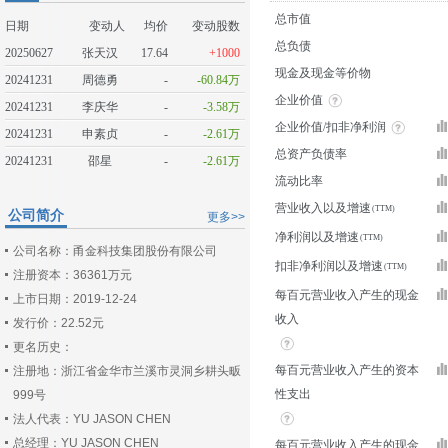
总市值
日期
变动人
均价
变动股数
总负债
20250627
张天汉
17.64
+1000
现金及现金等价物
20241231
周德勇
-
-60.84万
企业价值
20241231
李庆华
-
-3.58万
企业价值/扣非净利润
20241231
申素贞
-
-2.61万
总资产负债率
20241231
邵星
-
-2.61万
流动比率
营业收入以及增速
公司简介
更多>>
净利润以及增速
公司名称：甬金科技集团股份有限公司
扣非净利润以及增速
注册资本：36361万元
每百元营业收入产生的现金
上市日期：2019-12-24
收入
发行价：22.52元
更名历史：
每百元营业收入产生的资本
注册地：浙江省金华市兰溪市灵洞乡耕头畈
性支出
999号
法人代表：YU JASON CHEN
总经理：YU JASON CHEN
每百元营业收入产生的现金