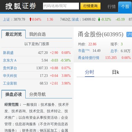
行情
个股
上证
：3879.79
0.04%
1.36
7462亿
深成
：14099.02
-0.32%
-45.19
8
甬金股份
(603995)
最近浏览
我的自选
沪
以下是热门股票
均价:
22.86
现手:
3
市盈
:
14.49
总手:
6.18万
新易盛
427.20
+2.90
0.68%
甬金转债行情
135.205
0.66%
京东方Ａ
5.94
-0.03
-0.50%
贵州茅台
1307.33
+0.88
0.07%
华天科技
17.23
+0.64
3.86%
工业富联
68.53
+2.61
3.96%
操盘必读
分类导航
经营范围：
一般项目：技术服务、技术开
发、技术咨询、技术交流、技术转让、技
术推广；以自有资金从事投资活动；企业
管理；信息咨询服务（不含许可类信息咨
询服务）；财务咨询；钢压延加工；金属