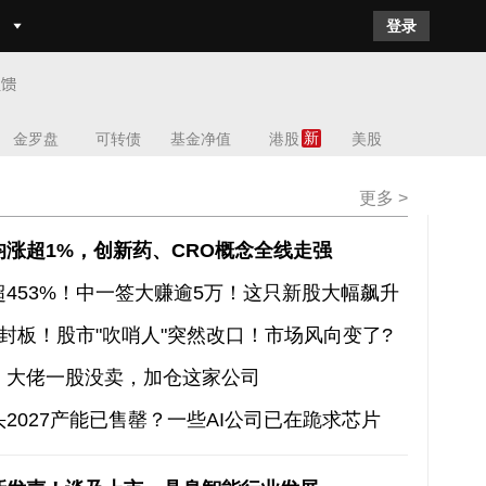
登录
新
金罗盘
可转债
基金净值
港股
美股
更多 >
均涨超1%，创新药、CRO概念全线走强
453%！中一签大赚逾5万！这只新股大幅飙升
封板！股市"吹哨人"突然改口！市场风向变了?
%！大佬一股没卖，加仓这家公司
2027产能已售罄？一些AI公司已在跪求芯片