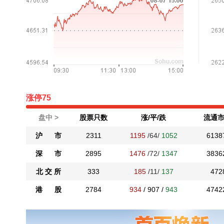
涨停
75
盘中 >
股票只数
涨/平/跌
流通市
沪 市
2311
1195
/64/
1052
6138
深 市
2895
1476
/72/
1347
3836
北 交 所
333
185
/11/
137
472
港 股
2784
934
/
907
/
943
4742