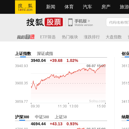
新闻
体育
汽车
房产
旅游
ETF筛选
热门板块
涨跌排行
大盘指数
上证指数
深证成指
创
3940.04
+39.68
1.02%
沪深300
中证500
上证50
纳
4694.44
+43.13
0.93%