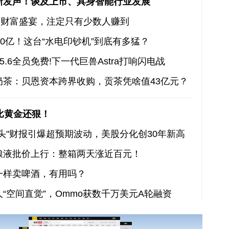
新发声！谈及上市、具身智能行业发展
O的财富盛宴，注定只有少数人赚到
00亿！这台“水电印钞机”到底有多猛？
-5.6全员免费!下一代巨兽Astra打响闪电战
奶茶：贝恩资本跨界收购，贡茶凭啥值43亿元？
比黄金还狠！
头"财报引爆超预期波动，美股分化创30年新高
粮液批价上行：整箱两天涨近百元！
一样卖啤酒，有用吗？
“空间直觉”，Ommo获数千万美元A轮融资