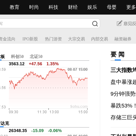
教育
时尚
科技
财经
娱乐
母婴
更多
资金流向
IPO新股
热门游资
大宗交易
内部交易
融资融券
要 闻
业板
科创50
北证50
3563.12
+47.56
1.35%
三大指数
盘中暴涨超
9分钟强势
暴跌53
存储三巨头
斯达克
26348.35
-15.09
-0.06%