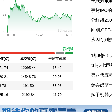
王兴兴最
宇树IP
分红超23
刚刚,GPT
从闪存到
跌停
4
1年6倍！
值(亿)
成交额(亿)
平均市盈率
"科技七巨
71.74
12095.44
15.42
第八代五
20.21
14548.76
29.08
像卖奶茶
8.78
191.50
33.96
赋予机器人
25.16
2192.84
11.70