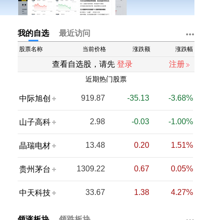
我的自选
最近访问
股票名称
当前价格
涨跌额
涨跌幅
查看自选股，请先
登录
注册
近期热门股票
919.87
-35.13
-3.68%
中际旭创
2.98
-0.03
-1.00%
山子高科
13.48
0.20
1.51%
晶瑞电材
1309.22
0.67
0.05%
贵州茅台
33.67
1.38
4.27%
中天科技
68.18
-0.09
-0.13%
工业富联
领涨板块
领跌板块