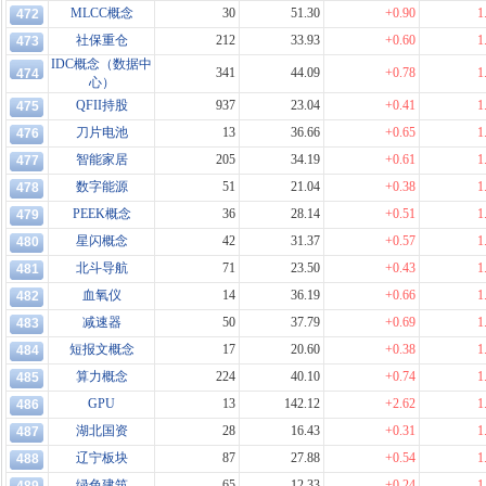
MLCC概念
30
51.30
+0.90
1
472
社保重仓
212
33.93
+0.60
1
473
IDC概念（数据中
341
44.09
+0.78
1
474
心）
QFII持股
937
23.04
+0.41
1
475
刀片电池
13
36.66
+0.65
1
476
智能家居
205
34.19
+0.61
1
477
数字能源
51
21.04
+0.38
1
478
PEEK概念
36
28.14
+0.51
1
479
星闪概念
42
31.37
+0.57
1
480
北斗导航
71
23.50
+0.43
1
481
血氧仪
14
36.19
+0.66
1
482
减速器
50
37.79
+0.69
1
483
短报文概念
17
20.60
+0.38
1
484
算力概念
224
40.10
+0.74
1
485
GPU
13
142.12
+2.62
1
486
湖北国资
28
16.43
+0.31
1
487
辽宁板块
87
27.88
+0.54
1
488
绿色建筑
65
12.33
+0.24
1