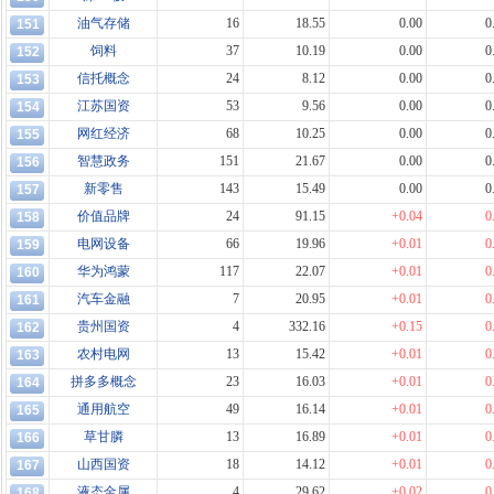
油气存储
16
18.55
0.00
0
151
饲料
37
10.19
0.00
0
152
信托概念
24
8.12
0.00
0
153
江苏国资
53
9.56
0.00
0
154
网红经济
68
10.25
0.00
0
155
智慧政务
151
21.67
0.00
0
156
新零售
143
15.49
0.00
0
157
价值品牌
24
91.15
+0.04
0
158
电网设备
66
19.96
+0.01
0
159
华为鸿蒙
117
22.07
+0.01
0
160
汽车金融
7
20.95
+0.01
0
161
贵州国资
4
332.16
+0.15
0
162
农村电网
13
15.42
+0.01
0
163
拼多多概念
23
16.03
+0.01
0
164
通用航空
49
16.14
+0.01
0
165
草甘膦
13
16.89
+0.01
0
166
山西国资
18
14.12
+0.01
0
167
液态金属
4
29.62
+0.02
0
168