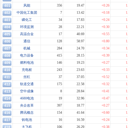
风能
356
19.47
+0.26
1
401
中国化工集团
7
13.42
+0.18
1
402
磷化工
34
17.83
+0.24
1
403
环境监测
28
22.21
+0.30
1
404
高温合金
17
40.69
+0.55
1
405
通信
128
58.97
+0.80
1
406
机械
284
24.70
+0.34
1
407
电力设备
415
28.15
+0.39
1
408
燃料电池
146
19.23
+0.27
1
409
充电桩
243
23.63
+0.33
1
410
丝杠
37
37.05
+0.52
1
411
轨道交通
175
22.58
+0.32
1
412
空中成像
8
28.84
+0.41
1
413
4680电池
19
32.96
+0.47
1
414
央企改革
397
18.77
+0.27
1
415
腾讯概念
154
41.64
+0.60
1
416
钒电池
16
16.59
+0.24
1
417
大飞机
106
26.29
+0.38
1
418