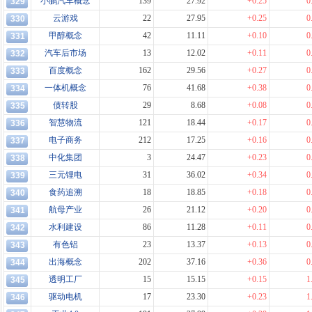
小鹏汽车概念
139
27.92
+0.25
0
329
云游戏
22
27.95
+0.25
0
330
甲醇概念
42
11.11
+0.10
0
331
汽车后市场
13
12.02
+0.11
0
332
百度概念
162
29.56
+0.27
0
333
一体机概念
76
41.68
+0.38
0
334
债转股
29
8.68
+0.08
0
335
智慧物流
121
18.44
+0.17
0
336
电子商务
212
17.25
+0.16
0
337
中化集团
3
24.47
+0.23
0
338
三元锂电
31
36.02
+0.34
0
339
食药追溯
18
18.85
+0.18
0
340
航母产业
26
21.12
+0.20
0
341
水利建设
86
11.28
+0.11
0
342
有色铝
23
13.37
+0.13
0
343
出海概念
202
37.16
+0.36
0
344
透明工厂
15
15.15
+0.15
1
345
驱动电机
17
23.30
+0.23
1
346