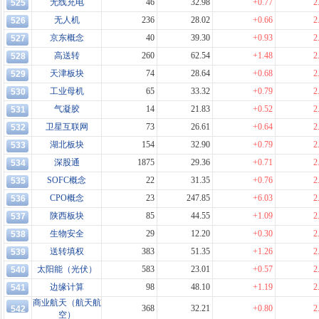
无线充电
46
32.98
+0.77
2
525
无人机
236
28.02
+0.66
2
526
京东概念
40
39.30
+0.93
2
527
高送转
260
62.54
+1.48
2
528
天津板块
74
28.64
+0.68
2
529
工业母机
65
33.32
+0.79
2
530
气凝胶
14
21.83
+0.52
2
531
卫星互联网
73
26.61
+0.64
2
532
湖北板块
154
32.90
+0.79
2
533
深股通
1875
29.36
+0.71
2
534
SOFC概念
22
31.35
+0.76
2
535
CPO概念
23
247.85
+6.03
2
536
陕西板块
85
44.55
+1.09
2
537
生物安全
29
12.20
+0.30
2
538
送转填权
383
51.35
+1.26
2
539
太阳能（光伏）
583
23.01
+0.57
2
540
边缘计算
98
48.10
+1.19
2
541
商业航天（航天航
368
32.21
+0.80
2
542
空）