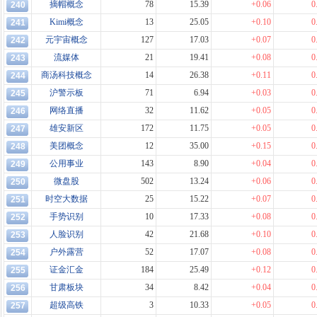
摘帽概念
78
15.39
+0.06
0
240
Kimi概念
13
25.05
+0.10
0
241
元宇宙概念
127
17.03
+0.07
0
242
流媒体
21
19.41
+0.08
0
243
商汤科技概念
14
26.38
+0.11
0
244
沪警示板
71
6.94
+0.03
0
245
网络直播
32
11.62
+0.05
0
246
雄安新区
172
11.75
+0.05
0
247
美团概念
12
35.00
+0.15
0
248
公用事业
143
8.90
+0.04
0
249
微盘股
502
13.24
+0.06
0
250
时空大数据
25
15.22
+0.07
0
251
手势识别
10
17.33
+0.08
0
252
人脸识别
42
21.68
+0.10
0
253
户外露营
52
17.07
+0.08
0
254
证金汇金
184
25.49
+0.12
0
255
甘肃板块
34
8.42
+0.04
0
256
超级高铁
3
10.33
+0.05
0
257