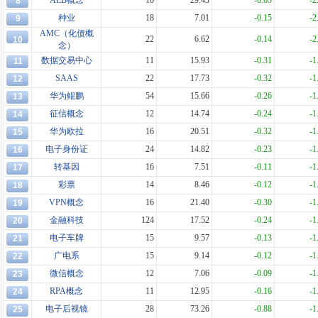
AEB概念
10
29.43
-0.63
-2
8
种业
18
7.01
-0.15
-2
9
AMC（化债概
22
6.62
-0.14
-2
10
念）
数据交易中心
11
15.93
-0.31
-1
11
SAAS
22
17.73
-0.32
-1
12
华为鲲鹏
54
15.66
-0.26
-1
13
征信概念
12
14.74
-0.24
-1
14
华为欧拉
16
20.51
-0.32
-1
15
电子身份证
24
14.82
-0.23
-1
16
转基因
16
7.51
-0.11
-1
17
彩票
14
8.46
-0.12
-1
18
VPN概念
16
21.40
-0.30
-1
19
金融科技
124
17.52
-0.24
-1
20
电子车牌
15
9.57
-0.13
-1
21
广电系
15
9.14
-0.12
-1
22
微信概念
12
7.06
-0.09
-1
23
RPA概念
11
12.95
-0.16
-1
24
电子后视镜
28
73.26
-0.88
-1
25