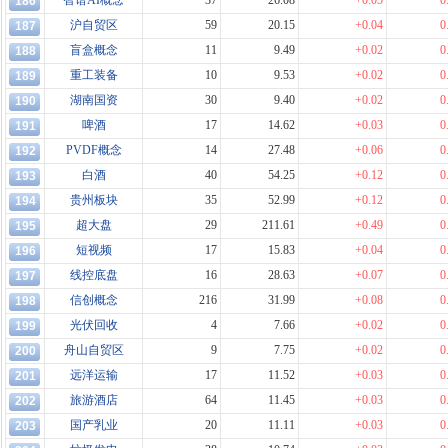
智谱AI概念
37
26.08
+0.05
0
186
沪自贸区
59
20.15
+0.04
0
187
盲盒概念
11
9.49
+0.02
0
188
重工装备
10
9.53
+0.02
0
189
湖南国资
30
9.40
+0.02
0
190
啤酒
17
14.62
+0.03
0
191
PVDF概念
14
27.48
+0.06
0
192
白酒
40
54.25
+0.12
0
193
贵州板块
35
52.99
+0.12
0
194
超大盘
29
211.61
+0.49
0
195
短视频
17
15.83
+0.04
0
196
线控底盘
16
28.63
+0.07
0
197
信创概念
216
31.99
+0.08
0
198
光伏回收
4
7.66
+0.02
0
199
舟山自贸区
9
7.75
+0.02
0
200
远洋运输
17
11.52
+0.03
0
201
旅游酒店
64
11.45
+0.03
0
202
国产乳业
20
11.11
+0.03
0
203