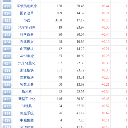
字节跳动概念
130
30.46
+0.44
1
419
国资改革
899
14.37
+0.21
1
420
小盘
3730
17.17
+0.25
1
421
汽车零部件
419
23.97
+0.35
1
422
科学仪器
30
30.04
+0.44
1
423
东北振兴
48
10.86
+0.16
1
424
山西板块
42
14.22
+0.21
1
425
Web3概念
35
16.92
+0.25
1
426
汽车轻量化
87
22.38
+0.33
1
427
浙江板块
751
23.72
+0.35
1
428
吉林板块
48
13.31
+0.20
1
429
智慧水务
50
13.93
+0.21
1
430
盾构机
42
22.57
+0.34
1
431
新型工业化
146
30.60
+0.46
1
432
AI玩具
24
37.92
+0.57
1
433
伺服系统
26
41.17
+0.62
1
434
中粮集团
4
7.23
+0.11
1
435
清洁能源
55
11.18
+0.17
1
436