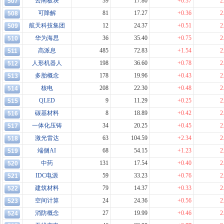
云南板块
39
17.80
+0.37
2
507
可降解
81
17.27
+0.36
2
508
航天科技集团
12
24.37
+0.51
2
509
华为海思
36
35.40
+0.75
2
510
高派息
485
72.83
+1.54
2
511
人形机器人
198
36.60
+0.78
2
512
多胎概念
178
19.96
+0.43
2
513
核电
208
22.30
+0.48
2
514
QLED
9
11.29
+0.25
2
515
碳基材料
8
18.89
+0.42
2
516
一体化压铸
34
20.25
+0.45
2
517
激光雷达
63
104.59
+2.34
2
518
端侧AI
68
54.15
+1.23
2
519
中药
131
17.54
+0.40
2
520
IDC电源
59
33.23
+0.76
2
521
建筑材料
79
14.37
+0.33
2
522
空间计算
24
24.36
+0.56
2
523
消防概念
27
19.99
+0.46
2
524