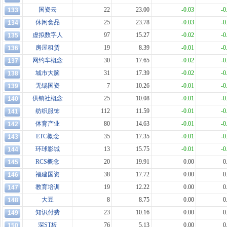
国资云
22
23.00
-0.03
-0
133
休闲食品
25
23.78
-0.03
-0
134
虚拟数字人
97
15.27
-0.02
-0
135
房屋租赁
19
8.39
-0.01
-0
136
网约车概念
30
17.65
-0.02
-0
137
城市大脑
31
17.39
-0.02
-0
138
无锡国资
7
10.26
-0.01
-0
139
供销社概念
25
10.08
-0.01
-0
140
纺织服饰
112
11.59
-0.01
-0
141
体育产业
80
14.63
-0.01
-0
142
ETC概念
35
17.35
-0.01
-0
143
环球影城
13
15.75
-0.01
-0
144
RCS概念
20
19.91
0.00
0
145
福建国资
38
17.72
0.00
0
146
教育培训
19
12.22
0.00
0
147
大豆
8
8.75
0.00
0
148
知识付费
23
10.16
0.00
0
149
深ST板
76
5.13
0.00
0
150