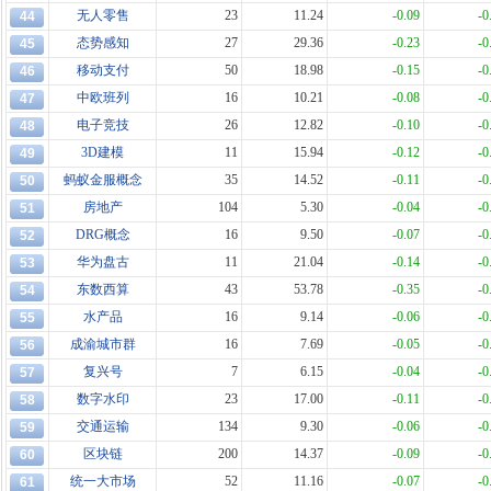
无人零售
23
11.24
-0.09
-0
44
态势感知
27
29.36
-0.23
-0
45
移动支付
50
18.98
-0.15
-0
46
中欧班列
16
10.21
-0.08
-0
47
电子竞技
26
12.82
-0.10
-0
48
3D建模
11
15.94
-0.12
-0
49
蚂蚁金服概念
35
14.52
-0.11
-0
50
房地产
104
5.30
-0.04
-0
51
DRG概念
16
9.50
-0.07
-0
52
华为盘古
11
21.04
-0.14
-0
53
东数西算
43
53.78
-0.35
-0
54
水产品
16
9.14
-0.06
-0
55
成渝城市群
16
7.69
-0.05
-0
56
复兴号
7
6.15
-0.04
-0
57
数字水印
23
17.00
-0.11
-0
58
交通运输
134
9.30
-0.06
-0
59
区块链
200
14.37
-0.09
-0
60
统一大市场
52
11.16
-0.07
-0
61