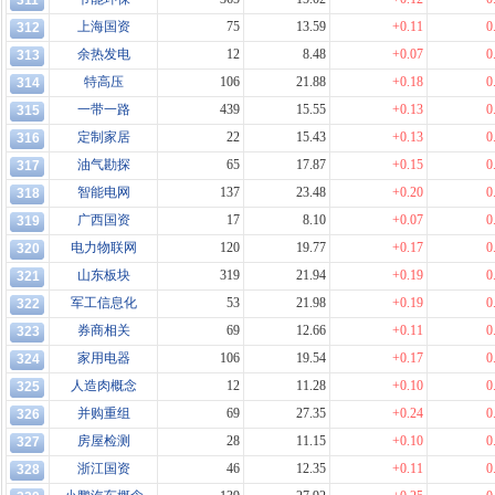
311
上海国资
75
13.59
+0.11
0
312
余热发电
12
8.48
+0.07
0
313
特高压
106
21.88
+0.18
0
314
一带一路
439
15.55
+0.13
0
315
定制家居
22
15.43
+0.13
0
316
油气勘探
65
17.87
+0.15
0
317
智能电网
137
23.48
+0.20
0
318
广西国资
17
8.10
+0.07
0
319
电力物联网
120
19.77
+0.17
0
320
山东板块
319
21.94
+0.19
0
321
军工信息化
53
21.98
+0.19
0
322
券商相关
69
12.66
+0.11
0
323
家用电器
106
19.54
+0.17
0
324
人造肉概念
12
11.28
+0.10
0
325
并购重组
69
27.35
+0.24
0
326
房屋检测
28
11.15
+0.10
0
327
浙江国资
46
12.35
+0.11
0
328