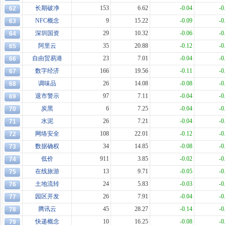
长期破净
153
6.62
-0.04
-0
62
NFC概念
9
15.22
-0.09
-0
63
深圳国资
29
10.32
-0.06
-0
64
阿里云
35
20.88
-0.12
-0
65
自由贸易港
23
7.01
-0.04
-0
66
数字经济
166
19.56
-0.11
-0
67
调味品
26
14.08
-0.08
-0
68
退市警示
97
7.11
-0.04
-0
69
炭黑
6
7.25
-0.04
-0
70
水泥
26
7.21
-0.04
-0
71
网络安全
108
22.01
-0.12
-0
72
数据确权
34
14.85
-0.08
-0
73
低价
911
3.85
-0.02
-0
74
在线旅游
13
9.71
-0.05
-0
75
土地流转
24
5.83
-0.03
-0
76
园区开发
26
7.91
-0.04
-0
77
腾讯云
45
28.27
-0.14
-0
78
快递概念
10
16.25
-0.08
-0
79