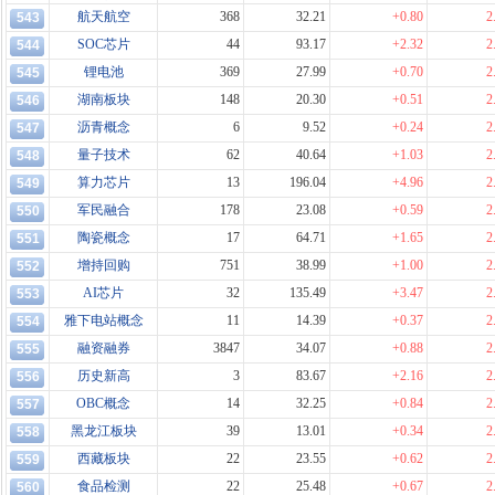
航天航空
368
32.21
+0.80
2
543
SOC芯片
44
93.17
+2.32
2
544
锂电池
369
27.99
+0.70
2
545
湖南板块
148
20.30
+0.51
2
546
沥青概念
6
9.52
+0.24
2
547
量子技术
62
40.64
+1.03
2
548
算力芯片
13
196.04
+4.96
2
549
军民融合
178
23.08
+0.59
2
550
陶瓷概念
17
64.71
+1.65
2
551
增持回购
751
38.99
+1.00
2
552
AI芯片
32
135.49
+3.47
2
553
雅下电站概念
11
14.39
+0.37
2
554
融资融券
3847
34.07
+0.88
2
555
历史新高
3
83.67
+2.16
2
556
OBC概念
14
32.25
+0.84
2
557
黑龙江板块
39
13.01
+0.34
2
558
西藏板块
22
23.55
+0.62
2
559
食品检测
22
25.48
+0.67
2
560