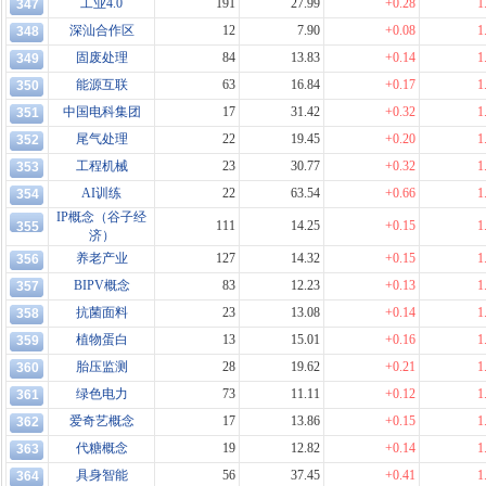
工业4.0
191
27.99
+0.28
1
347
深汕合作区
12
7.90
+0.08
1
348
固废处理
84
13.83
+0.14
1
349
能源互联
63
16.84
+0.17
1
350
中国电科集团
17
31.42
+0.32
1
351
尾气处理
22
19.45
+0.20
1
352
工程机械
23
30.77
+0.32
1
353
AI训练
22
63.54
+0.66
1
354
IP概念（谷子经
111
14.25
+0.15
1
355
济）
养老产业
127
14.32
+0.15
1
356
BIPV概念
83
12.23
+0.13
1
357
抗菌面料
23
13.08
+0.14
1
358
植物蛋白
13
15.01
+0.16
1
359
胎压监测
28
19.62
+0.21
1
360
绿色电力
73
11.11
+0.12
1
361
爱奇艺概念
17
13.86
+0.15
1
362
代糖概念
19
12.82
+0.14
1
363
具身智能
56
37.45
+0.41
1
364