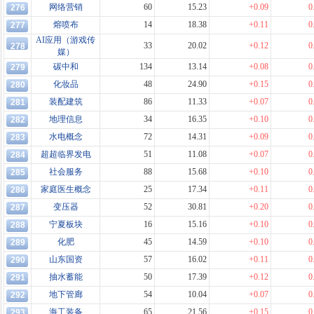
网络营销
60
15.23
+0.09
0
276
熔喷布
14
18.38
+0.11
0
277
AI应用（游戏传
33
20.02
+0.12
0
278
媒）
碳中和
134
13.14
+0.08
0
279
化妆品
48
24.90
+0.15
0
280
装配建筑
86
11.33
+0.07
0
281
地理信息
34
16.35
+0.10
0
282
水电概念
72
14.31
+0.09
0
283
超超临界发电
51
11.08
+0.07
0
284
社会服务
88
15.68
+0.10
0
285
家庭医生概念
25
17.34
+0.11
0
286
变压器
52
30.81
+0.20
0
287
宁夏板块
16
15.16
+0.10
0
288
化肥
45
14.59
+0.10
0
289
山东国资
57
16.02
+0.11
0
290
抽水蓄能
50
17.39
+0.12
0
291
地下管廊
54
10.04
+0.07
0
292
海工装备
65
21.56
+0.15
0
293