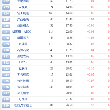
生物质能
52
11.73
+0.04
0
222
云视频
24
14.96
+0.05
0
223
轻工制造
168
14.69
+0.05
0
224
广西板块
43
11.48
+0.04
0
225
短剧概念
52
17.40
+0.06
0
226
AI应用（AIGC）
114
22.90
+0.08
0
227
新疆振兴
44
8.26
+0.03
0
228
京津冀
113
8.37
+0.03
0
229
石油石化
48
11.25
+0.04
0
230
生物农药
39
13.78
+0.05
0
231
PM2.5
48
13.81
+0.05
0
232
磁悬浮
29
28.02
+0.10
0
233
零售药店
17
13.61
+0.05
0
234
特种玻璃
16
19.19
+0.07
0
235
智慧城市
242
18.94
+0.07
0
236
成飞概念
13
20.91
+0.08
0
237
可燃冰
16
21.32
+0.08
0
238
理想汽车概念
84
26.58
+0.10
0
239