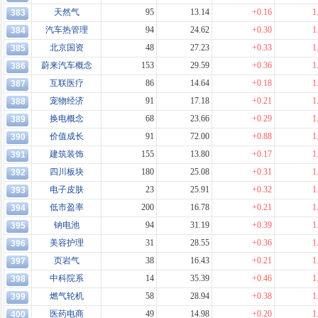
天然气
95
13.14
+0.16
1
383
汽车热管理
94
24.62
+0.30
1
384
北京国资
48
27.23
+0.33
1
385
蔚来汽车概念
153
29.59
+0.36
1
386
互联医疗
86
14.64
+0.18
1
387
宠物经济
91
17.18
+0.21
1
388
换电概念
68
23.66
+0.29
1
389
价值成长
91
72.00
+0.88
1
390
建筑装饰
155
13.80
+0.17
1
391
四川板块
180
25.08
+0.31
1
392
电子皮肤
23
25.91
+0.32
1
393
低市盈率
200
16.78
+0.21
1
394
钠电池
94
31.19
+0.39
1
395
美容护理
31
28.55
+0.36
1
396
页岩气
38
16.43
+0.21
1
397
中科院系
14
35.39
+0.46
1
398
燃气轮机
58
28.94
+0.38
1
399
医药电商
49
14.98
+0.20
1
400