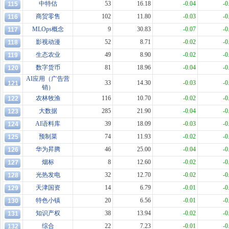
中特估
53
16.18
-0.04
-0
115
商贸零售
102
11.80
-0.03
-0
116
MLOps概念
9
30.83
-0.07
-0
117
影视动漫
52
8.71
-0.02
-0
118
生态农业
49
8.90
-0.02
-0
119
数字货币
81
18.96
-0.04
-0
120
AI应用（广告营
33
14.30
-0.03
-0
121
销）
农林牧渔
116
10.70
-0.02
-0
122
大数据
285
21.90
-0.04
-0
123
AI语料库
39
18.09
-0.03
-0
124
预制菜
74
11.93
-0.02
-0
125
华为昇腾
46
25.00
-0.04
-0
126
烟标
8
12.60
-0.02
-0
127
光热发电
32
12.70
-0.02
-0
128
天津国资
14
6.79
-0.01
-0
129
特色小镇
20
6.56
-0.01
-0
130
知识产权
38
13.94
-0.02
-0
131
综合
22
7.23
-0.01
-0
132