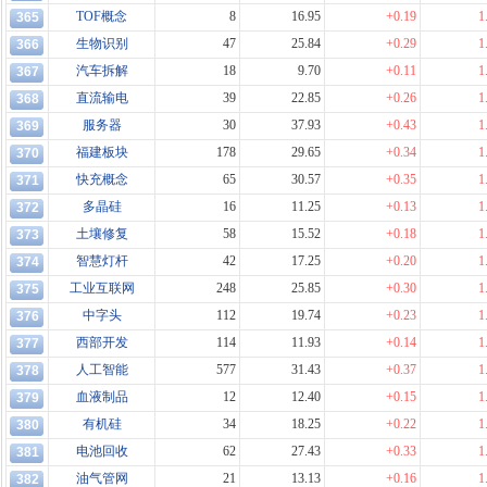
TOF概念
8
16.95
+0.19
1
365
生物识别
47
25.84
+0.29
1
366
汽车拆解
18
9.70
+0.11
1
367
直流输电
39
22.85
+0.26
1
368
服务器
30
37.93
+0.43
1
369
福建板块
178
29.65
+0.34
1
370
快充概念
65
30.57
+0.35
1
371
多晶硅
16
11.25
+0.13
1
372
土壤修复
58
15.52
+0.18
1
373
智慧灯杆
42
17.25
+0.20
1
374
工业互联网
248
25.85
+0.30
1
375
中字头
112
19.74
+0.23
1
376
西部开发
114
11.93
+0.14
1
377
人工智能
577
31.43
+0.37
1
378
血液制品
12
12.40
+0.15
1
379
有机硅
34
18.25
+0.22
1
380
电池回收
62
27.43
+0.33
1
381
油气管网
21
13.13
+0.16
1
382