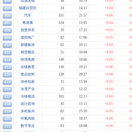
垃圾发电
38
10.74
+0.03
0
204
福建自贸区
24
14.15
+0.04
0
205
汽车
331
21.57
+0.06
0
206
粤港澳
124
13.65
+0.04
0
207
智慧停车
35
17.21
+0.05
0
208
虚拟电厂
82
17.06
+0.05
0
209
新疆板块
62
10.11
+0.03
0
210
期货概念
51
10.04
+0.03
0
211
跨境电商
149
16.66
+0.05
0
212
在线教育
116
19.21
+0.06
0
213
食品饮料
128
29.27
+0.09
0
214
绿色包装
15
15.59
+0.05
0
215
冰雪产业
25
12.22
+0.04
0
216
冷链物流
101
12.13
+0.04
0
217
设计咨询
45
15.13
+0.05
0
218
乡村振兴
82
15.10
+0.05
0
219
环氧丙烷
16
18.37
+0.06
0
220
数字孪生
63
18.08
+0.06
0
221