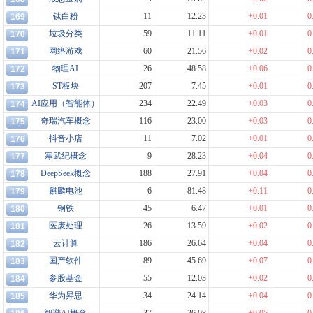
钛白粉
11
12.23
+0.01
0
169
垃圾分类
59
11.11
+0.01
0
170
网络游戏
60
21.56
+0.02
0
171
物理AI
26
48.58
+0.06
0
172
ST板块
207
7.45
+0.01
0
173
AI应用（智能体）
234
22.49
+0.03
0
174
奇瑞汽车概念
116
23.00
+0.03
0
175
抖音小店
11
7.02
+0.01
0
176
寒武纪概念
9
28.23
+0.04
0
177
DeepSeek概念
188
27.91
+0.04
0
178
麒麟电池
6
81.48
+0.11
0
179
钢铁
45
6.47
+0.01
0
180
医废处理
26
13.59
+0.02
0
181
云计算
186
26.64
+0.04
0
182
国产软件
89
45.69
+0.07
0
183
参股基金
55
12.03
+0.02
0
184
华为昇思
34
24.14
+0.04
0
185