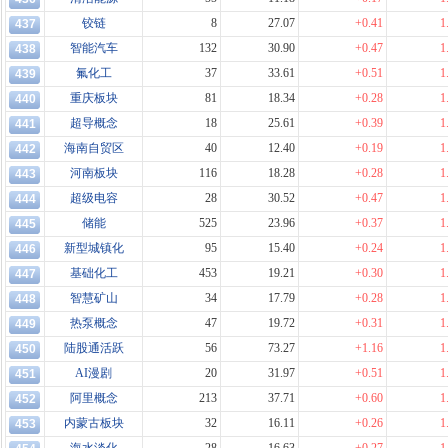
铰链
8
27.07
+0.41
1
437
智能汽车
132
30.90
+0.47
1
438
氟化工
37
33.61
+0.51
1
439
重庆板块
81
18.34
+0.28
1
440
超导概念
18
25.61
+0.39
1
441
海南自贸区
40
12.40
+0.19
1
442
河南板块
116
18.28
+0.28
1
443
超级电容
28
30.52
+0.47
1
444
储能
525
23.96
+0.37
1
445
新型城镇化
95
15.40
+0.24
1
446
基础化工
453
19.21
+0.30
1
447
智慧矿山
34
17.79
+0.28
1
448
热泵概念
47
19.72
+0.31
1
449
陆股通活跃
56
73.27
+1.16
1
450
AI漫剧
20
31.97
+0.51
1
451
阿里概念
213
37.71
+0.60
1
452
内蒙古板块
32
16.11
+0.26
1
453