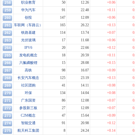
职业教育
50
12.26
+0.06
0
258
华为汽车
91
22.48
+0.11
0
259
创投
147
12.09
+0.06
0
260
车联网（车路云）
165
26.22
+0.13
0
261
铁路基建
114
13.74
+0.07
0
262
光伏玻璃
17
11.68
+0.06
0
263
IPV6
20
22.66
+0.12
0
264
发电机概念
18
20.59
+0.11
0
265
六氟磷酸锂
15
28.08
+0.15
0
266
高铁
98
16.07
+0.09
0
267
长安汽车概念
125
23.19
+0.13
0
268
社区团购
41
14.11
+0.08
0
269
环保
134
14.04
+0.08
0
270
广东国资
86
12.08
+0.07
0
271
参股新三板
27
12.09
+0.07
0
272
C2M概念
47
15.64
+0.09
0
273
智能交通
91
20.98
+0.12
0
274
航天科工集团
8
24.24
+0.14
0
275