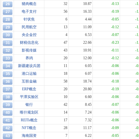
猪肉概念
32
10.87
-0.13
-1
26
电子支付
56
16.33
-0.19
-1
27
针状焦
6
4.44
-0.05
-1
28
民用航空
13
11.09
-0.12
-1
29
央企金控
4
6.53
-0.07
-1
30
财税信息化
47
22.66
-0.23
-1
31
影视传媒
43
10.91
-0.11
-1
32
养鸡
20
12.00
-0.12
-0
33
新疆建设兵团
11
6.05
-0.06
-0
34
港口运输
18
6.07
-0.06
-0
35
互联金融
58
18.74
-0.18
-0
36
ERP概念
20
20.80
-0.19
-0
37
平潭实验区
10
6.60
-0.06
-0
38
银行
42
8.45
-0.07
-0
39
喀什规划区
14
7.24
-0.06
-0
40
REITs概念
17
7.32
-0.06
-0
41
NFT概念
28
11.17
-0.09
-0
42
海南国资
7
6.22
-0.05
-0
43