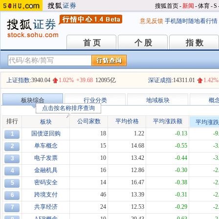
搜狐首页
-
新闻
-
体育
-
S
意见反馈
手机随时随地看行情
首 页
个 股
指 数
首 页
个 股
指 数
上证指数:
3940.04
1.02%
+39.68
12095亿
深证成指:
14311.01
1.42%
板块综合
行业分类
地域板块
概
点击按名称排序查询
排行
公司家数
平均价格
平均涨跌额
板块
平均涨跌
国债逆回购
18
1.22
-0.13
-9
1
单车概念
15
14.68
-0.55
-3
2
电子发票
10
13.42
-0.44
-3
3
金融机具
16
12.86
-0.30
-2
4
密码安全
14
16.47
-0.38
-2
5
跨境支付
46
13.39
-0.31
-2
6
共享经济
24
12.53
-0.29
-2
7