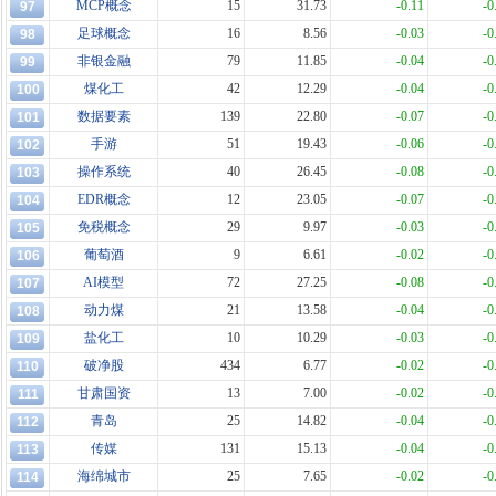
MCP概念
15
31.73
-0.11
-0
97
足球概念
16
8.56
-0.03
-0
98
非银金融
79
11.85
-0.04
-0
99
煤化工
42
12.29
-0.04
-0
100
数据要素
139
22.80
-0.07
-0
101
手游
51
19.43
-0.06
-0
102
操作系统
40
26.45
-0.08
-0
103
EDR概念
12
23.05
-0.07
-0
104
免税概念
29
9.97
-0.03
-0
105
葡萄酒
9
6.61
-0.02
-0
106
AI模型
72
27.25
-0.08
-0
107
动力煤
21
13.58
-0.04
-0
108
盐化工
10
10.29
-0.03
-0
109
破净股
434
6.77
-0.02
-0
110
甘肃国资
13
7.00
-0.02
-0
111
青岛
25
14.82
-0.04
-0
112
传媒
131
15.13
-0.04
-0
113
海绵城市
25
7.65
-0.02
-0
114