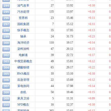
油气改革
27
13.92
+0.10
0
294
污水处理
135
13.97
+0.10
0
295
世界杯
23
15.46
+0.11
0
296
国机集团
7
15.12
+0.11
0
297
快手概念
35
17.95
+0.13
0
298
轴承
24
31.73
+0.23
0
299
海洋经济
110
19.17
+0.14
0
300
染料涂料
47
20.12
+0.15
0
301
电解液
39
22.72
+0.17
0
302
中俄贸易概念
49
15.81
+0.12
0
303
磷酸铁锂
65
29.17
+0.22
0
304
RWA概念
10
13.10
+0.10
0
305
应急管理
22
15.69
+0.12
0
306
算电协同
44
17.98
+0.14
0
307
农机
50
19.46
+0.15
0
308
家具卫浴
5
11.31
+0.09
0
309
SPD概念
16
12.37
+0.10
0
310
节能环保
365
15.02
+0.12
0