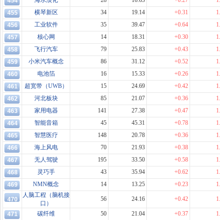
海水淡化
28
16.63
+0.27
1
454
横琴新区
34
19.14
+0.31
1
455
工业软件
35
39.47
+0.64
1
456
核心网
14
18.31
+0.30
1
457
飞行汽车
79
25.83
+0.43
1
458
小米汽车概念
86
31.12
+0.52
1
459
电池箔
16
15.33
+0.26
1
460
超宽带（UWB）
15
24.69
+0.42
1
461
河北板块
85
21.07
+0.36
1
462
家用电器
141
27.38
+0.47
1
463
智能音箱
45
45.31
+0.78
1
464
智慧医疗
148
20.78
+0.36
1
465
海上风电
70
21.93
+0.38
1
466
无人驾驶
195
33.50
+0.58
1
467
灵巧手
43
35.94
+0.62
1
468
NMN概念
14
13.25
+0.23
1
469
人脑工程（脑机接
56
24.16
+0.42
1
470
口）
碳纤维
50
21.04
+0.37
1
471