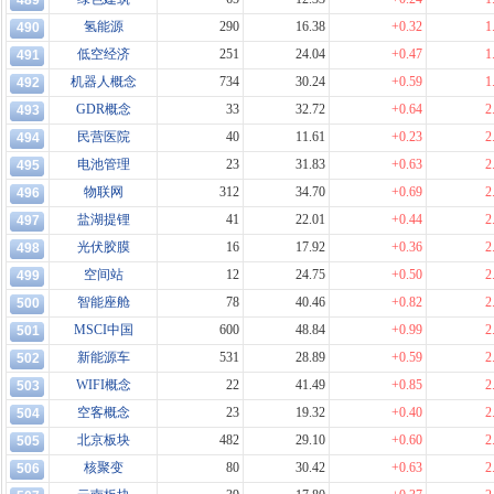
489
氢能源
290
16.38
+0.32
1
490
低空经济
251
24.04
+0.47
1
491
机器人概念
734
30.24
+0.59
1
492
GDR概念
33
32.72
+0.64
2
493
民营医院
40
11.61
+0.23
2
494
电池管理
23
31.83
+0.63
2
495
物联网
312
34.70
+0.69
2
496
盐湖提锂
41
22.01
+0.44
2
497
光伏胶膜
16
17.92
+0.36
2
498
空间站
12
24.75
+0.50
2
499
智能座舱
78
40.46
+0.82
2
500
MSCI中国
600
48.84
+0.99
2
501
新能源车
531
28.89
+0.59
2
502
WIFI概念
22
41.49
+0.85
2
503
空客概念
23
19.32
+0.40
2
504
北京板块
482
29.10
+0.60
2
505
核聚变
80
30.42
+0.63
2
506