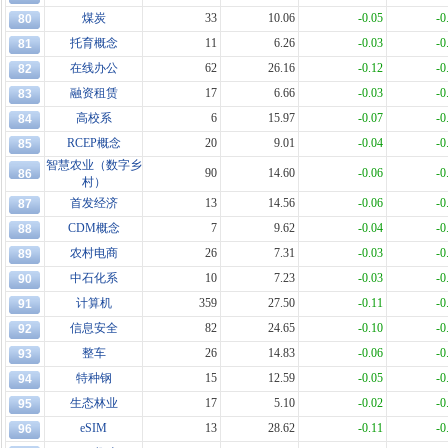
煤炭
33
10.06
-0.05
-0
80
托育概念
11
6.26
-0.03
-0
81
在线办公
62
26.16
-0.12
-0
82
融资租赁
17
6.66
-0.03
-0
83
高校系
6
15.97
-0.07
-0
84
RCEP概念
20
9.01
-0.04
-0
85
智慧农业（数字乡
90
14.60
-0.06
-0
86
村）
首发经济
13
14.56
-0.06
-0
87
CDM概念
7
9.62
-0.04
-0
88
农村电商
26
7.31
-0.03
-0
89
中石化系
10
7.23
-0.03
-0
90
计算机
359
27.50
-0.11
-0
91
信息安全
82
24.65
-0.10
-0
92
整车
26
14.83
-0.06
-0
93
特种钢
15
12.59
-0.05
-0
94
生态林业
17
5.10
-0.02
-0
95
eSIM
13
28.62
-0.11
-0
96