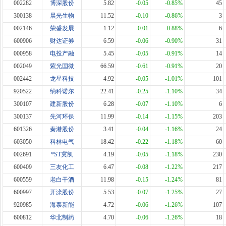
002282
博深股份
5.82
-0.05
-0.85%
45
300138
晨光生物
11.52
-0.10
-0.86%
3
002146
荣盛发展
1.12
-0.01
-0.88%
6
600906
财达证券
6.59
-0.06
-0.90%
31
000958
电投产融
5.45
-0.05
-0.91%
14
002049
紫光国微
66.59
-0.61
-0.91%
20
002442
龙星科技
4.92
-0.05
-1.01%
101
920522
纳科诺尔
22.41
-0.25
-1.10%
34
300107
建新股份
6.28
-0.07
-1.10%
6
300137
先河环保
11.99
-0.14
-1.15%
203
601326
秦港股份
3.41
-0.04
-1.16%
24
603050
科林电气
18.42
-0.22
-1.18%
60
002691
*ST冀凯
4.19
-0.05
-1.18%
230
600409
三友化工
6.47
-0.08
-1.22%
217
600559
老白干酒
11.98
-0.15
-1.24%
81
600997
开滦股份
5.53
-0.07
-1.25%
27
920985
海泰新能
4.72
-0.06
-1.26%
107
600812
华北制药
4.70
-0.06
-1.26%
18