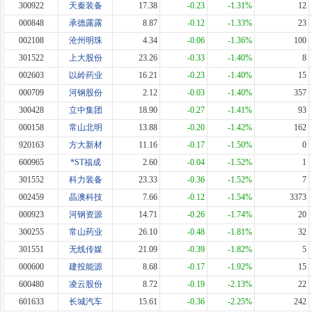
300922
天秦装备
17.38
-0.23
-1.31%
12
000848
承德露露
8.87
-0.12
-1.33%
23
002108
沧州明珠
4.34
-0.06
-1.36%
100
301522
上大股份
23.26
-0.33
-1.40%
8
002603
以岭药业
16.21
-0.23
-1.40%
15
000709
河钢股份
2.12
-0.03
-1.40%
357
300428
立中集团
18.90
-0.27
-1.41%
93
000158
常山北明
13.88
-0.20
-1.42%
162
920163
方大新材
11.16
-0.17
-1.50%
0
600965
*ST福成
2.60
-0.04
-1.52%
1
301552
科力装备
23.33
-0.36
-1.52%
7
002459
晶澳科技
7.66
-0.12
-1.54%
3373
000923
河钢资源
14.71
-0.26
-1.74%
20
300255
常山药业
26.10
-0.48
-1.81%
32
301551
无线传媒
21.09
-0.39
-1.82%
5
000600
建投能源
8.68
-0.17
-1.92%
15
600480
凌云股份
8.72
-0.19
-2.13%
22
601633
长城汽车
15.61
-0.36
-2.25%
242