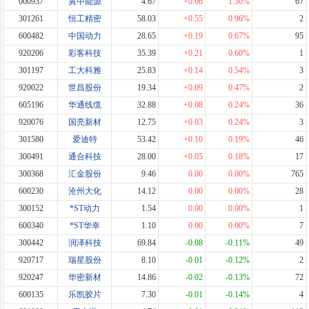
000937
冀中能源
4.67
+0.06
1.30%
67
301261
恒工精密
58.03
+0.55
0.96%
2
600482
中国动力
28.65
+0.19
0.67%
95
920206
彩客科技
35.39
+0.21
0.60%
1
301197
工大科雅
25.83
+0.14
0.54%
3
920022
世昌股份
19.34
+0.09
0.47%
2
605196
华通线缆
32.88
+0.08
0.24%
36
920076
国亮新材
12.75
+0.03
0.24%
3
301580
爱迪特
53.42
+0.10
0.19%
46
300491
通合科技
28.00
+0.05
0.18%
17
300368
汇金股份
9.46
0.00
0.00%
765
600230
沧州大化
14.12
0.00
0.00%
28
300152
*ST动力
1.54
0.00
0.00%
1
600340
*ST华幸
1.10
0.00
0.00%
7
300442
润泽科技
69.84
-0.08
-0.11%
49
920717
瑞星股份
8.10
-0.01
-0.12%
2
920247
华密新材
14.86
-0.02
-0.13%
72
600135
乐凯胶片
7.30
-0.01
-0.14%
4