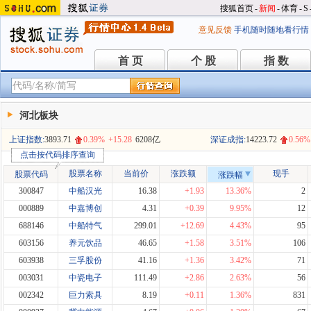
搜狐首页
-
新闻
-
体育
-
S
意见反馈
手机随时随地看行情
首 页
个 股
指 数
首 页
个 股
指 数
河北板块
上证指数:
3893.71
0.39%
+15.28
6208亿
深证成指:
14223.72
0.56%
点击按代码排序查询
股票名称
当前价
涨跌额
现手
股票代码
涨跌幅
300847
中船汉光
16.38
+1.93
13.36%
2
000889
中嘉博创
4.31
+0.39
9.95%
12
688146
中船特气
299.01
+12.69
4.43%
95
603156
养元饮品
46.65
+1.58
3.51%
106
603938
三孚股份
41.16
+1.36
3.42%
71
003031
中瓷电子
111.49
+2.86
2.63%
56
002342
巨力索具
8.19
+0.11
1.36%
831