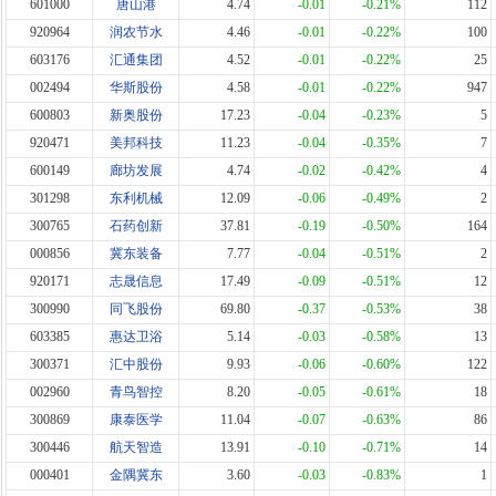
601000
唐山港
4.74
-0.01
-0.21%
112
920964
润农节水
4.46
-0.01
-0.22%
100
603176
汇通集团
4.52
-0.01
-0.22%
25
002494
华斯股份
4.58
-0.01
-0.22%
947
600803
新奥股份
17.23
-0.04
-0.23%
5
920471
美邦科技
11.23
-0.04
-0.35%
7
600149
廊坊发展
4.74
-0.02
-0.42%
4
301298
东利机械
12.09
-0.06
-0.49%
2
300765
石药创新
37.81
-0.19
-0.50%
164
000856
冀东装备
7.77
-0.04
-0.51%
2
920171
志晟信息
17.49
-0.09
-0.51%
12
300990
同飞股份
69.80
-0.37
-0.53%
38
603385
惠达卫浴
5.14
-0.03
-0.58%
13
300371
汇中股份
9.93
-0.06
-0.60%
122
002960
青鸟智控
8.20
-0.05
-0.61%
18
300869
康泰医学
11.04
-0.07
-0.63%
86
300446
航天智造
13.91
-0.10
-0.71%
14
000401
金隅冀东
3.60
-0.03
-0.83%
1