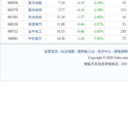
600956
新天绿能
7.24
-0.19
-2.56%
10
000778
新兴铸管
3.77
-0.10
-2.58%
153
001301
尚太科技
52.20
-1.57
-2.92%
16
600550
保变电气
11.88
-0.44
-3.57%
55
600722
金牛化工
10.55
-0.40
-3.65%
230
300981
中红医疗
14.36
-1.24
-7.95%
75
设置首页
-
站点地图
-
搜狗输入法
-
支付中心
-
搜狐招聘
Copyright
©
2026 Sohu.com
搜狐不良信息举报电话：010－6