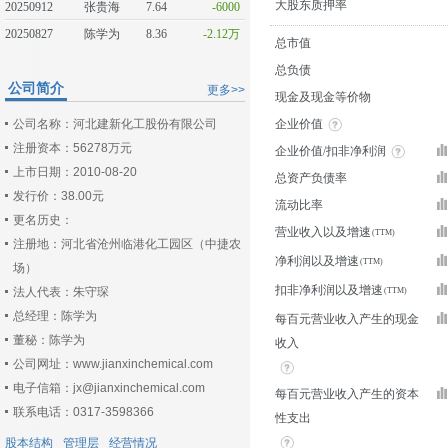
大股东质押率
20250912
张贵海
7.64
-6000
20250827
陈学为
8.36
-2.12万
总市值
总负债
公司简介
更多>>
现金及现金等价物
公司名称：河北建新化工股份有限公司
企业价值
注册资本：56278万元
企业价值/扣非净利润
上市日期：2010-08-20
总资产负债率
发行价：38.00元
流动比率
更名历史：
营业收入以及增速
注册地：河北省沧州临港化工园区（中捷农
净利润以及增速
场）
扣非净利润以及增速
法人代表：朱守琛
总经理：陈学为
每百元营业收入产生的现金
董秘：陈学为
收入
公司网址：www.jianxinchemical.com
电子信箱：jx@jianxinchemical.com
每百元营业收入产生的资本
联系电话：0317-3598366
性支出
股本结构
管理层
经营情况