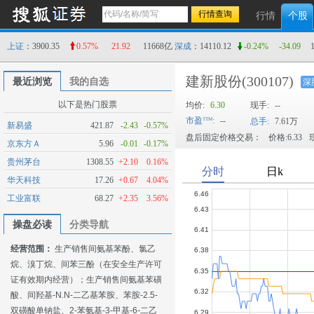
行情
个股
上证
：3900.35
0.57%
21.92
11668亿
深成
：14110.12
-0.24%
-34.09
建新股份
(300107)
最近浏览
我的自选
深
以下是热门股票
均价:
6.30
现手:
--
市盈
:
--
总手:
7.61万
新易盛
421.87
-2.43
-0.57%
盘后固定价格交易：
价格:6.33
现
京东方Ａ
5.96
-0.01
-0.17%
贵州茅台
1308.55
+2.10
0.16%
华天科技
17.26
+0.67
4.04%
工业富联
68.27
+2.35
3.56%
操盘必读
分类导航
经营范围：
生产销售间氨基苯酚、氯乙
烷、溴丁烷、间苯三酚（在安全生产许可
证有效期内经营）；生产销售间氨基苯磺
酸、间羟基-N.N-二乙基苯胺、苯胺-2.5-
双磺酸单钠盐、2-苯氨基-3-甲基-6-二乙