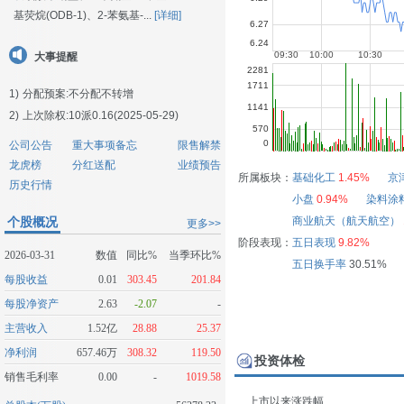
基荧烷(ODB-1)、2-苯氨基-...
[详细]
大事提醒
1)
分配预案:不分配不转增
2)
上次除权:10派0.16(2025-05-29)
公司公告
重大事项备忘
限售解禁
龙虎榜
分红送配
业绩预告
所属板块：
基础化工
1.45%
京
历史行情
小盘
0.94%
染料涂
个股概况
商业航天（航天航空）
更多>>
阶段表现：
五日表现
9.82%
2026-03-31
数值
同比%
当季环比%
五日换手率
30.51%
每股收益
0.01
303.45
201.84
每股净资产
2.63
-2.07
-
主营收入
1.52亿
28.88
25.37
净利润
657.46万
308.32
119.50
投资体检
销售毛利率
0.00
-
1019.58
上市以来涨跌幅