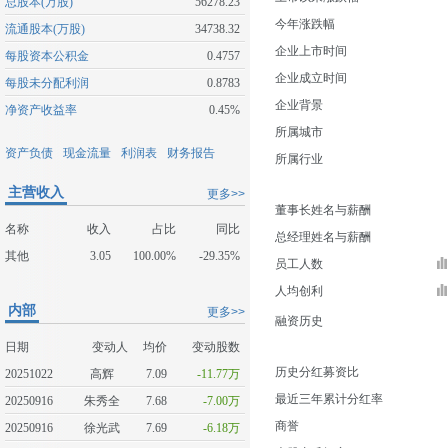
总股本(万股)
56278.23
今年涨跌幅
流通股本(万股)
34738.32
企业上市时间
每股资本公积金
0.4757
企业成立时间
每股未分配利润
0.8783
企业背景
净资产收益率
0.45%
所属城市
资产负债
现金流量
利润表
财务报告
所属行业
主营收入
更多>>
董事长姓名与薪酬
名称
收入
占比
同比
总经理姓名与薪酬
其他
3.05
100.00%
-29.35%
员工人数
人均创利
内部
更多>>
融资历史
日期
变动人
均价
变动股数
历史分红募资比
20251022
高辉
7.09
-11.77万
最近三年累计分红率
20250916
朱秀全
7.68
-7.00万
商誉
20250916
徐光武
7.69
-6.18万