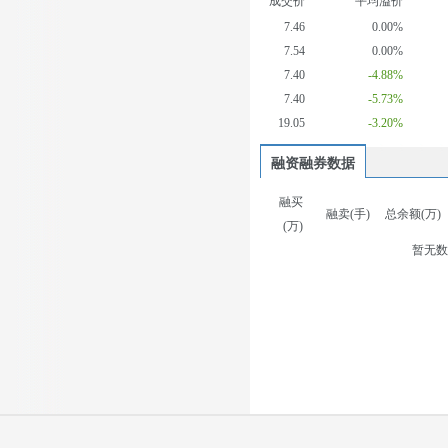
成交价
平均溢价
7.46
0.00%
7.54
0.00%
7.40
-4.88%
7.40
-5.73%
19.05
-3.20%
融资融券数据
融买
融卖(手)
总余额(万)
(万)
暂无