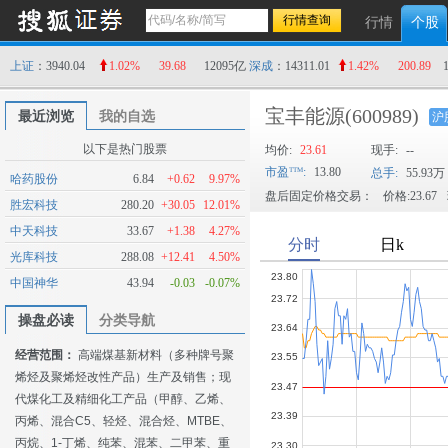
行情
个股
上证
：3940.04
1.02%
39.68
12095亿
深成
：14311.01
1.42%
200.89
宝丰能源
(600989)
最近浏览
我的自选
沪
以下是热门股票
均价:
23.61
现手:
--
市盈
:
13.80
总手:
55.93万
哈药股份
6.84
+0.62
9.97%
盘后固定价格交易：
价格:23.67
胜宏科技
280.20
+30.05
12.01%
中天科技
33.67
+1.38
4.27%
光库科技
288.08
+12.41
4.50%
中国神华
43.94
-0.03
-0.07%
操盘必读
分类导航
经营范围：
高端煤基新材料（多种牌号聚
烯烃及聚烯烃改性产品）生产及销售；现
代煤化工及精细化工产品（甲醇、乙烯、
丙烯、混合C5、轻烃、混合烃、MTBE、
丙烷、1-丁烯、纯苯、混苯、二甲苯、重