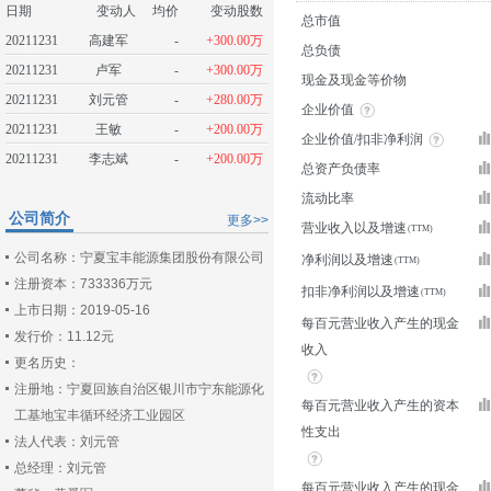
日期
变动人
均价
变动股数
总市值
20211231
高建军
-
+300.00万
总负债
20211231
卢军
-
+300.00万
现金及现金等价物
20211231
刘元管
-
+280.00万
企业价值
20211231
王敏
-
+200.00万
企业价值/扣非净利润
20211231
李志斌
-
+200.00万
总资产负债率
流动比率
公司简介
更多>>
营业收入以及增速
公司名称：宁夏宝丰能源集团股份有限公司
净利润以及增速
注册资本：733336万元
扣非净利润以及增速
上市日期：2019-05-16
每百元营业收入产生的现金
发行价：11.12元
收入
更名历史：
注册地：宁夏回族自治区银川市宁东能源化
每百元营业收入产生的资本
工基地宝丰循环经济工业园区
性支出
法人代表：刘元管
总经理：刘元管
每百元营业收入产生的现金