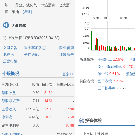
苯、非芳烃、液化气、中温沥青、改质沥
青、蒽油...
[详细]
大事提醒
1)
上次除权:10派8.83(2026-04-28)
公司公告
重大事项备忘
限售解禁
龙虎榜
分红送配
业绩预告
所属板块：
基础化工
1.59%
沪
历史行情
DeepSeek概念
0.14%
个股概况
碳中和
0.61%
预盈
更多>>
阶段表现：
五日表现
7.31%
2026-03-31
数值
同比%
当季环比%
五日换手率
7.76%
每股收益
0.50
51.52
-
每股净资产
7.11
14.61
-
主营收入
132.37亿
22.90
5.96
净利润
36.61亿
50.23
52.50
投资体检
销售毛利率
0.00
-
16.88
上市以来涨跌幅