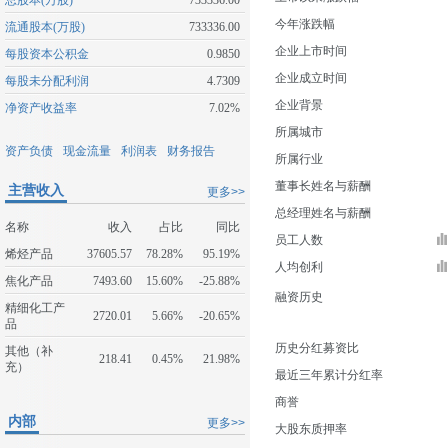
总股本(万股)
733336.00
今年涨跌幅
流通股本(万股)
733336.00
企业上市时间
每股资本公积金
0.9850
企业成立时间
每股未分配利润
4.7309
企业背景
净资产收益率
7.02%
所属城市
资产负债
现金流量
利润表
财务报告
所属行业
董事长姓名与薪酬
主营收入
更多>>
总经理姓名与薪酬
名称
收入
占比
同比
员工人数
烯烃产品
37605.57
78.28%
95.19%
人均创利
焦化产品
7493.60
15.60%
-25.88%
融资历史
精细化工产
2720.01
5.66%
-20.65%
品
历史分红募资比
其他（补
218.41
0.45%
21.98%
充）
最近三年累计分红率
商誉
内部
更多>>
大股东质押率