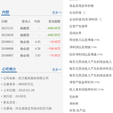
现金及现金等价物
内部
更多>>
企业价值
企业价值/扣非净利润
日期
变动人
均价
变动股数
总资产负债率
20221231
杨建国
-
-4400.00万
流动比率
20220630
杨建国
-
-4400.00万
营业收入以及增速
20180613
杨会德
4.45
+10.00万
净利润以及增速
20180608
杨会德
4.58
+180.00万
扣非净利润以及增速
20180607
杨会德
5.03
+70.00万
每百元营业收入产生的现金收入
每百元营业收入产生的资本性支
公司简介
更多>>
每百元营业收入产生的现金留存
公司名称：巨力索具股份有限公司
净资产收益率ROE
注册资本：96000万元
投入资本回报率ROIC
上市日期：2010-01-26
发行价：24.00元
毛利率
更名历史：
净利率
注册地：河北省保定市徐水区巨力路
存货-在产品