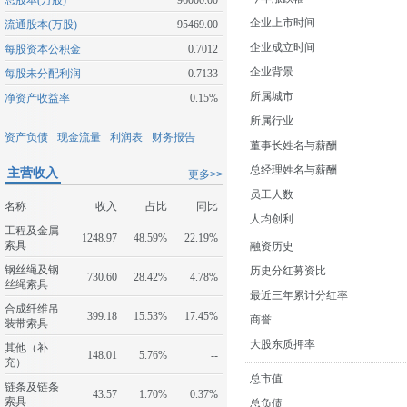
总股本(万股)
96000.00
企业上市时间
流通股本(万股)
95469.00
企业成立时间
每股资本公积金
0.7012
企业背景
每股未分配利润
0.7133
所属城市
净资产收益率
0.15%
所属行业
资产负债
现金流量
利润表
财务报告
董事长姓名与薪酬
总经理姓名与薪酬
主营收入
更多>>
员工人数
名称
收入
占比
同比
人均创利
工程及金属
1248.97
48.59%
22.19%
索具
融资历史
钢丝绳及钢
历史分红募资比
730.60
28.42%
4.78%
丝绳索具
最近三年累计分红率
合成纤维吊
399.18
15.53%
17.45%
商誉
装带索具
大股东质押率
其他（补
148.01
5.76%
--
充）
总市值
链条及链条
43.57
1.70%
0.37%
索具
总负债