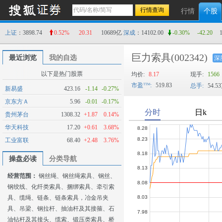
行情
个股
上证
：3898.74
0.52%
20.31
10689亿
深成
：14102.00
-0.30%
-42.20
巨力索具
(002342)
最近浏览
我的自选
深
以下是热门股票
均价:
8.17
现手:
1566
市盈
:
519.83
总手:
54.5
新易盛
423.16
-1.14
-0.27%
京东方Ａ
5.96
-0.01
-0.17%
贵州茅台
1308.32
+1.87
0.14%
华天科技
17.20
+0.61
3.68%
工业富联
68.40
+2.48
3.76%
操盘必读
分类导航
经营范围：
钢丝绳、钢丝绳索具、钢丝、
钢绞线、化纤类索具、捆绑索具、牵引索
具、缆绳、链条、链条索具，冶金吊夹
具、吊梁、钢拉杆、抽油杆及其接箍、石
油钻杆及其接头、缆索、锻压类索具、桥