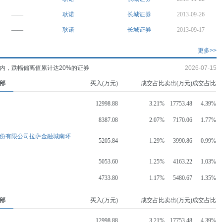
——
耿诺
长城证券
2013-09-26
——
耿诺
长城证券
2013-09-17
更多>>
内，跌幅偏离值累计达20%的证券
2026-07-15
部
买入(万元)
成交占比
卖出(万元)
成交占比
12998.88
3.21%
17753.48
4.39%
8387.08
2.07%
7170.06
1.77%
份有限公司拉萨金融城南环
5205.84
1.29%
3990.86
0.99%
5053.60
1.25%
4163.22
1.03%
4733.80
1.17%
5480.67
1.35%
部
买入(万元)
成交占比
卖出(万元)
成交占比
12998.88
3.21%
17753.48
4.39%