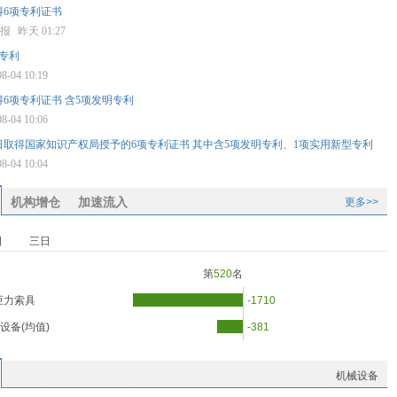
得6项专利证书
券报
昨天 01:27
专利
08-04 10:19
6项专利证书 含5项发明专利
08-04 10:06
日取得国家知识产权局授予的6项专利证书 其中含5项发明专利、1项实用新型专利
08-04 10:04
机构增仓
加速流入
更多>>
日
三日
第
520
名
巨力索具
-1710
设备(均值)
-381
机械设备