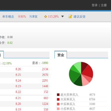
登录
|
注册
单车概念
9.91%
N津富
115.29%
建议反馈
昨收:
8.08
今开:
8.02
口
资金
委差：
-1890
：
-12.19%
8.26
2134
8.25
2670
8.24
2291
8.23
1448
8.22
152
超大买单买入
4674
8.21
882
大买单买入
8704
8.20
1224
中买单买入
3180
小买单买入
4637
8.19
558