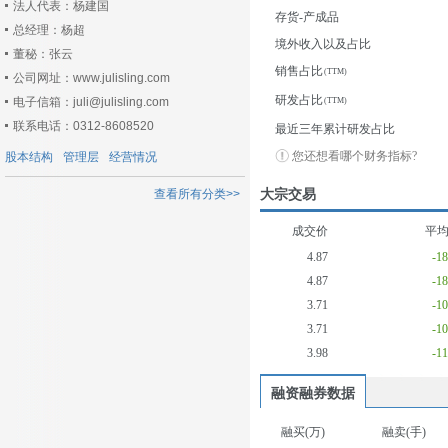
法人代表：杨建国
存货-产成品
总经理：杨超
境外收入以及占比
董秘：张云
销售占比
公司网址：www.julisling.com
研发占比
电子信箱：juli@julisling.com
联系电话：0312-8608520
最近三年累计研发占比
您还想看哪个财务指标?
股本结构
管理层
经营情况
大宗交易
查看所有分类>>
成交价
平
4.87
-1
4.87
-1
3.71
-1
3.71
-1
3.98
-1
融资融券数据
融买(万)
融卖(手)