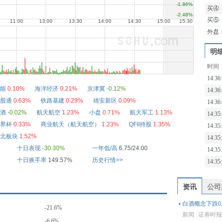
买④
买⑤
外盘
明
时间
14:36
能
0.10%
海洋经济
0.21%
京津冀
-0.12%
14:36
股通
0.63%
铁路基建
0.29%
雄安新区
0.09%
14:36
酒
-0.02%
航天航空
1.23%
小盘
0.71%
航天军工
1.13%
14:35
界杯
0.33%
商业航天（航天航空）
1.23%
QFII持股
1.35%
14:35
北板块
1.52%
14:35
十日表现
-30.30%
一年低/高
6.75/24.00
14:35
十日换手率
149.57%
历史行情>>
14:35
资讯
公司
白酒概念下跌0.
-21.6%
新闻
证券时
-6.6%