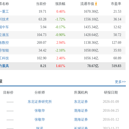
票名称
当前价
涨跌幅
流通市值
市盈率
一重工
19.71
0.46%
1670.30亿
21.53
川技术
63.28
-1.72%
1556.10亿
36.14
国中车
5.94
-0.17%
1435.34亿
12.62
立液压
104.73
-0.90%
1428.64亿
50.72
族数控
269.07
2.94%
1138.36亿
127.69
导智能
34.42
-2.16%
1058.00亿
35.93
工科技
102.90
2.46%
1056.14亿
60.89
力索具
8.21
1.61%
78.67亿
519.83
报
更多>>
目标价
分析师
所属机构
研报日期
——
东北证券研究所
东北证券
2026-01-09
——
张敬华
渤海证券
2016-04-25
——
张敬华
渤海证券
2016-01-12
——
耿诺
长城证券
2013-11-22