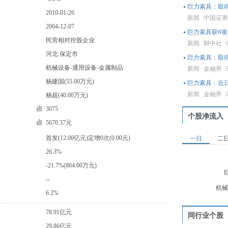
巨力索具：取
2010-01-26
新闻
中国证
2004-12-07
巨力索具获6项
民营相对控股企业
新闻
财中社
河北 保定市
巨力索具：取得
机械设备-通用设备-金属制品
新闻
金融界
杨建国(55.00万元)
巨力索具：近
新闻
金融界
杨超(40.00万元)
3075
个股净流入
5670.37元
首发(12.00亿元)定增0次(0.00元)
一日
二
26.3%
-21.7%(864.00万元)
--
机械
6.2%
78.91亿元
同行业个股
29.86亿元