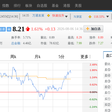
14:35
裕太微-U
快速拉升
指数
排行
板块
自选股
基金
港股
美股
14:35
万通发展
快速拉升
12455亿
[14:36]
N津富
118.33%
14:34
ST加加
涨停
14:34
风华高科
快速拉升
8.21
1.61%
+0.13
2026-08-06 14:36
股通
融
14:34
秦安股份
快速拉升
换手率:
5.71%
量比:
0.89
最高:
8.29
涨停:
8.89
3万
总金额:
4.46亿
市值:
78.82亿
最低:
7.99
跌停:
7.27
盘
委比
卖⑤
TTM
卖④
卖③
卖②
卖①
买①
买②
买③