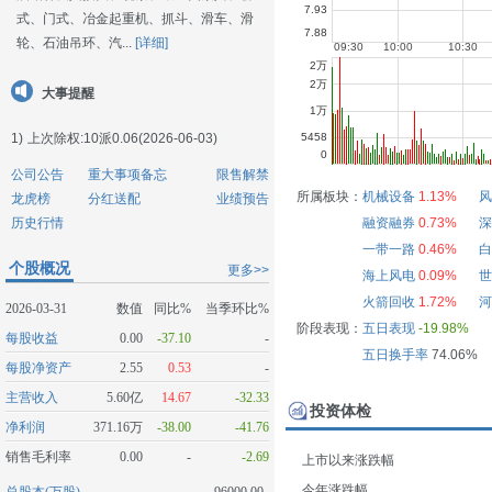
式、门式、冶金起重机、抓斗、滑车、滑
轮、石油吊环、汽...
[详细]
大事提醒
1)
上次除权:10派0.06(2026-06-03)
公司公告
重大事项备忘
限售解禁
所属板块：
机械设备
1.13%
风
龙虎榜
分红送配
业绩预告
历史行情
融资融券
0.73%
深
一带一路
0.46%
白
个股概况
更多>>
海上风电
0.09%
世
火箭回收
1.72%
河
2026-03-31
数值
同比%
当季环比%
阶段表现：
五日表现
-19.98%
每股收益
0.00
-37.10
-
五日换手率
74.06%
每股净资产
2.55
0.53
-
主营收入
5.60亿
14.67
-32.33
投资体检
净利润
371.16万
-38.00
-41.76
销售毛利率
0.00
-
-2.69
上市以来涨跌幅
今年涨跌幅