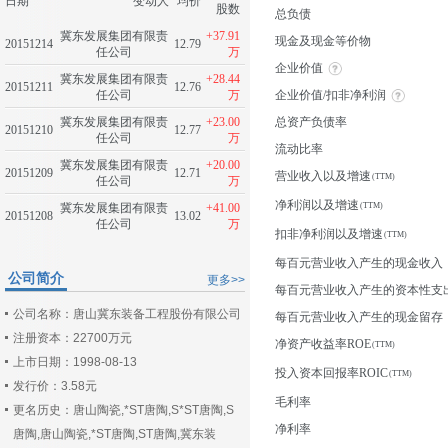
日期
变动人
均价
股数
总负债
冀东发展集团有限责
+37.91
现金及现金等价物
20151214
12.79
任公司
万
企业价值
冀东发展集团有限责
+28.44
20151211
12.76
任公司
万
企业价值/扣非净利润
冀东发展集团有限责
+23.00
总资产负债率
20151210
12.77
任公司
万
流动比率
冀东发展集团有限责
+20.00
20151209
12.71
营业收入以及增速
任公司
万
净利润以及增速
冀东发展集团有限责
+41.00
20151208
13.02
任公司
万
扣非净利润以及增速
每百元营业收入产生的现金收入
公司简介
更多>>
每百元营业收入产生的资本性支
公司名称：唐山冀东装备工程股份有限公司
每百元营业收入产生的现金留存
注册资本：22700万元
净资产收益率ROE
上市日期：1998-08-13
投入资本回报率ROIC
发行价：3.58元
毛利率
更名历史：唐山陶瓷,*ST唐陶,S*ST唐陶,S
净利率
唐陶,唐山陶瓷,*ST唐陶,ST唐陶,冀东装