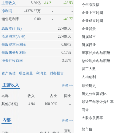
主营收入
5.30亿
-14.21
-28.53
今年涨跌幅
净利润
-1376.37万
-
-
企业上市时间
销售毛利率
0.00
-
-40.77
企业成立时间
总股本(万股)
22700.00
企业背景
流通股本(万股)
22700.00
所属城市
每股资本公积金
0.6943
所属行业
每股未分配利润
0.1792
董事长姓名与薪酬
净资产收益率
-3.29%
总经理姓名与薪酬
员工人数
资产负债
现金流量
利润表
财务报告
人均创利
主营收入
更多>>
融资历史
历史分红募资比
名称
收入
占比
同比
最近三年累计分红率
其他(补充)
4.94
100.00%
--
商誉
大股东质押率
内部
更多>>
总市值
变动