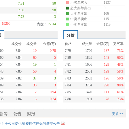
小买单买入
1137
7.81
90
超大卖单卖出
0
7.80
98
大卖单卖出
106
7.78
3
中卖单卖出
115
：
19209
内盘：
15314
小卖单卖出
1113
细
分价
成交价
成交量
金额(万)
价格
成交量
金额(万)
竞买率
:00
7.84
10
0.78
7.79
1766
137
73%
:06
7.84
65
5
7.80
1895
148
66%
:54
7.84
19
1
7.81
1656
129
48%
:48
7.85
50
4
7.82
2551
199
58%
:39
7.82
37
3
7.83
2503
196
50%
:09
7.84
33
3
7.84
3704
290
90%
:51
7.84
12
0.94
7.85
1420
111
61%
:36
7.84
3
0.24
7.86
991
78
73%
新闻
公告
财报
更多>>
于为子公司提供融资授信担保的进展公告