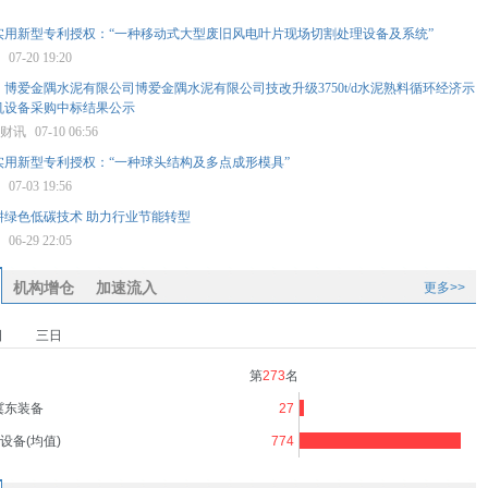
实用新型专利授权：“一种移动式大型废旧风电叶片现场切割处理设备及系统”
星
07-20 19:20
博爱金隅水泥有限公司博爱金隅水泥有限公司技改升级3750t/d水泥熟料循环经济示
机设备采购中标结果公示
星财讯
07-10 06:56
实用新型专利授权：“一种球头结构及多点成形模具”
星
07-03 19:56
耕绿色低碳技术 助力行业节能转型
报
06-29 22:05
机构增仓
加速流入
更多>>
日
三日
第
273
名
冀东装备
27
设备(均值)
774