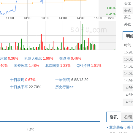
买③
买④
买⑤
外盘
明
时间
15:28
津冀
0.36%
机器人概念
1.99%
微盘股
0.46%
15:00
.40%
国资改革
1.48%
北京国资
1.23%
QFII持股
1.81%
14:56
14:56
十日表现
0.67%
一年低/高
6.88/13.29
14:56
十日换手率
22.70%
历史行情>>
14:56
14:55
14:55
资讯
公司
冀东装备：关
4.5%