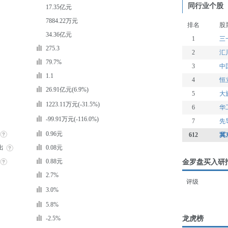
同行业个股
17.35亿元
7884.22万元
排名
股
34.36亿元
1
三
275.3
2
汇
79.7%
3
中
1.1
4
恒
26.91亿元(6.9%)
5
大
1223.11万元(-31.5%)
6
华
-99.91万元(-116.0%)
7
先
0.96元
612
冀
出
0.08元
0.88元
金罗盘买入研
2.7%
评级
3.0%
5.8%
龙虎榜
-2.5%