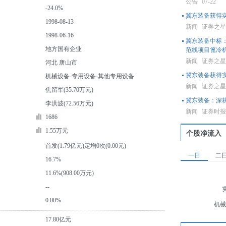
公告
07-22
-24.0%
冀东装备获得
1998-08-13
新闻
证券之
1998-06-16
冀东装备中标：
地方国有企业
范线项目篦冷
新闻
证券之
河北 唐山市
冀东装备获得
机械设备-专用设备-其他专用设备
新闻
证券之
焦留军(35.70万元)
冀东装备：深
李洪波(72.56万元)
新闻
证券时
1686
1.55万元
个股净流入
首发(1.79亿元)定增0次(0.00元)
一日
二
16.7%
11.6%(908.00万元)
--
0.00%
机械
17.80亿元