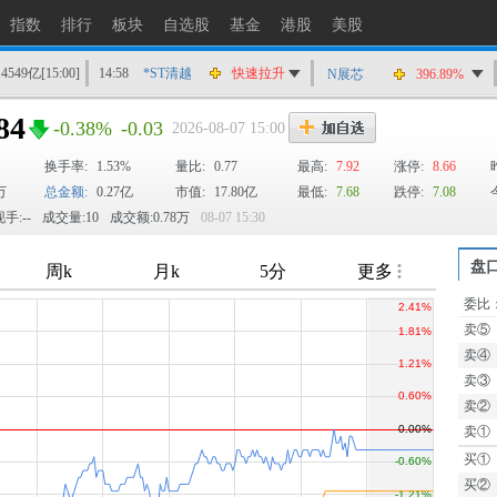
指数
排行
板块
自选股
基金
港股
美股
14549亿
[15:00]
14:58
*ST清越
快速拉升
N展芯
396.89%
14:56
上工Ｂ股
快速拉升
84
-0.38%
-0.03
2026-08-07 15:00
14:56
爱丽家居
快速拉升
换手率:
1.53%
14:56
金凯生科
量比:
0.77
涨停
最高:
7.92
涨停:
8.66
万
总金额:
0.27亿
市值:
17.80亿
最低:
7.68
跌停:
7.08
14:56
南亚新材
猛烈打压
手:--
成交量:10
成交额:0.78万
08-07 15:30
14:55
成都先导
跌停
14:55
盛达资源
涨停
盘
14:55
盛达资源
快速拉升
委比
TTM
14:54
永安药业
快速拉升
卖⑤
14:53
中农立华
快速拉升
卖④
卖③
卖②
卖①
买①
买②