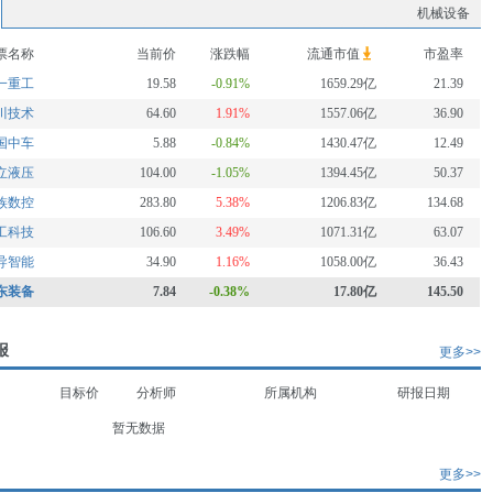
机械设备
票名称
当前价
涨跌幅
流通市值
市盈率
一重工
19.58
-0.91%
1659.29亿
21.39
川技术
64.60
1.91%
1557.06亿
36.90
国中车
5.88
-0.84%
1430.47亿
12.49
立液压
104.00
-1.05%
1394.45亿
50.37
族数控
283.80
5.38%
1206.83亿
134.68
工科技
106.60
3.49%
1071.31亿
63.07
导智能
34.90
1.16%
1058.00亿
36.43
东装备
7.84
-0.38%
17.80亿
145.50
报
更多>>
目标价
分析师
所属机构
研报日期
暂无数据
更多>>