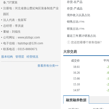
存货-在产品
备,*ST冀装
注册地：河北省唐山曹妃甸区装备制造产业
存货-产成品
园区
境外收入以及占比
法人代表：焦留军
销售占比
总经理：李洪波
研发占比
董秘：刘福生
最近三年累计研发占比
公司网址：www.jdzbgc.com
您还想看哪个财务指标?
电子信箱：tsjdzbgc@126.com
联系电话：0315-8860671
大宗交易
股本结构
管理层
经营情况
成交价
平
查看所有分类>>
18.61
-
16.26
-
15.66
-
15.10
-
14.97
-
融资融券数据