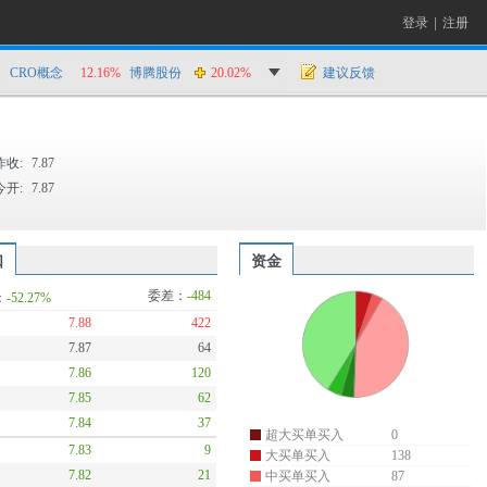
登录
|
注册
CRO概念
12.16%
博腾股份
20.02%
建议反馈
昨收:
7.87
今开:
7.87
口
资金
委差：
-484
：
-52.27%
7.88
422
7.87
64
7.86
120
7.85
62
7.84
37
超大买单买入
0
7.83
9
大买单买入
138
7.82
21
中买单买入
87