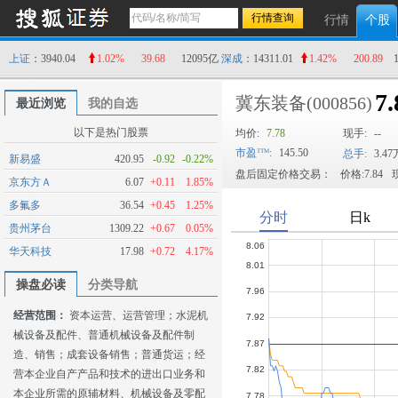
行情
个股
上证
：3940.04
1.02%
39.68
12095亿
深成
：14311.01
1.42%
200.89
7.
冀东装备
(000856)
最近浏览
我的自选
以下是热门股票
均价:
7.78
现手:
--
市盈
:
145.50
总手:
3.47
新易盛
420.95
-0.92
-0.22%
盘后固定价格交易：
价格:7.84
现
京东方Ａ
6.07
+0.11
1.85%
多氟多
36.54
+0.45
1.25%
贵州茅台
1309.22
+0.67
0.05%
华天科技
17.98
+0.72
4.17%
操盘必读
分类导航
经营范围：
资本运营、运营管理；水泥机
械设备及配件、普通机械设备及配件制
造、销售；成套设备销售；普通货运；经
营本企业自产产品和技术的进出口业务和
本企业所需的原辅材料、机械设备及零配