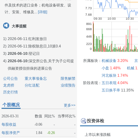
件及技术的进口业务；机电设备研发、设
计、安装、维修及...
[详细]
大事提醒
1)
2026-06-11:
红利发放日
2)
2026-06-11:
除权除息日,10派0.4
3)
2026-06-10:
登记日
所属板块：
机械设备
3.20%
京
4)
2026-06-10:
深交所公告,关于为子公司提
小盘
1.48%
机械
1
供融资授信担保的进展公告
河北板块
1.74%
公司公告
重大事项备忘
限售解禁
阶段表现：
五日表现
4.04%
龙虎榜
分红送配
业绩预告
五日换手率
11.35%
历史行情
个股概况
更多>>
2026-03-31
数值
同比%
当季环比%
投资体检
每股收益
-0.06
-
-
每股净资产
1.84
-0.26
-
上市以来涨跌幅