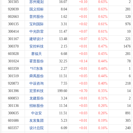
301505
苏州规划
16.07
+0.10
0.63%
2
920039
国义招标
8.04
+0.05
0.63%
281
002663
普邦股份
1.62
+0.01
0.62%
120
300135
宝利国际
3.31
+0.02
0.61%
976
300414
中光防雷
11.47
+0.07
0.61%
10
301167
建研设计
13.48
+0.07
0.52%
221
300370
安控科技
2.15
+0.01
0.47%
1476
603028
赛福天
6.68
+0.03
0.45%
281
301024
霍普股份
32.25
+0.14
0.44%
78
603359
*ST东珠
2.27
+0.01
0.44%
1
301519
舜禹股份
11.51
+0.05
0.44%
6
920873
中设咨询
7.55
+0.03
0.40%
218
301396
宏景科技
199.60
+0.70
0.35%
14
600853
龙建股份
3.24
+0.01
0.31%
2
301136
招标股份
11.54
+0.03
0.26%
14
300635
中达安
11.51
+0.03
0.26%
891
601686
友发集团
5.23
+0.01
0.19%
305
603357
设计总院
6.09
+0.01
0.16%
240