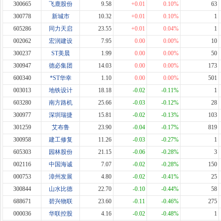
300665
飞鹿股份
9.58
+0.01
0.10%
63
300778
新城市
10.32
+0.01
0.10%
1
605286
同力天启
23.55
+0.01
0.04%
1
002062
宏润建设
7.95
0.00
0.00%
10
300237
ST美晨
1.99
0.00
0.00%
50
300947
德必集团
14.03
0.00
0.00%
173
600340
*ST华幸
1.10
0.00
0.00%
501
003013
地铁设计
18.18
-0.02
-0.11%
1
603280
南方路机
25.66
-0.03
-0.12%
28
300977
深圳瑞捷
15.81
-0.02
-0.13%
103
301259
艾布鲁
23.90
-0.04
-0.17%
819
300958
建工修复
11.26
-0.03
-0.27%
1
605303
园林股份
21.15
-0.06
-0.28%
3
002116
中国海诚
7.07
-0.02
-0.28%
150
000753
漳州发展
4.80
-0.02
-0.41%
25
300844
山水比德
22.70
-0.10
-0.44%
58
688671
碧兴物联
23.60
-0.11
-0.46%
275
000036
华联控股
4.16
-0.02
-0.48%
1