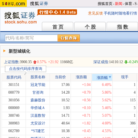
搜狐首页
-
新闻
-
体育
-
S
意见反馈
手机随时随地看行情
首 页
个 股
指 数
首 页
个 股
指 数
新型城镇化
上证指数:
3900.35
0.57%
+21.92
11668亿
深证成指:
14110.12
-0.24
点击按代码排序查询
股票名称
当前价
涨跌额
现手
股票代码
涨跌幅
301151
冠龙节能
17.06
+1.04
6.49%
1
000779
甘咨询
14.28
+0.79
5.86%
4
301056
森赫股份
10.52
+0.56
5.62%
115
000069
华侨城Ａ
1.93
+0.10
5.46%
5
300746
汉嘉数智
14.71
+0.71
5.07%
1
300983
尤安设计
40.64
+1.82
4.69%
386
002789
*ST建艺
10.38
+0.45
4.53%
4