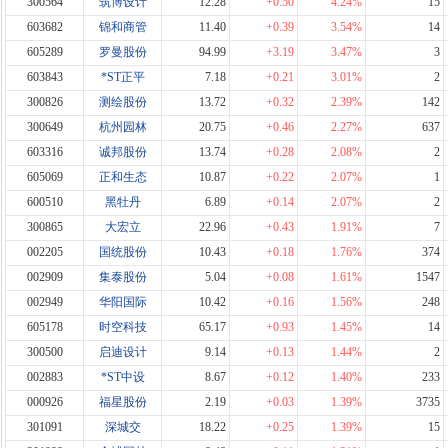
300564
筑博设计
12.28
+0.50
4.24%
15
603682
锦和商管
11.40
+0.39
3.54%
14
605289
罗曼股份
94.99
+3.19
3.47%
3
603843
*ST正平
7.18
+0.21
3.01%
2
300826
测绘股份
13.72
+0.32
2.39%
142
300649
杭州园林
20.75
+0.46
2.27%
637
603316
诚邦股份
13.74
+0.28
2.08%
2
605069
正和生态
10.87
+0.22
2.07%
1
600510
黑牡丹
6.89
+0.14
2.07%
2
300865
大宏立
22.96
+0.43
1.91%
7
002205
国统股份
10.43
+0.18
1.76%
374
002909
集泰股份
5.04
+0.08
1.61%
1547
002949
华阳国际
10.42
+0.16
1.56%
248
605178
时空科技
65.17
+0.93
1.45%
14
300500
启迪设计
9.14
+0.13
1.44%
2
002883
*ST中设
8.67
+0.12
1.40%
233
000926
福星股份
2.19
+0.03
1.39%
3735
301091
深城交
18.22
+0.25
1.39%
15