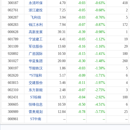
300187
永清环保
4.70
-0.03
-0.63%
418
002761
浙江建投
7.25
-0.05
-0.68%
2
300287
飞利信
3.94
-0.03
-0.76%
5
600283
钱江水利
7.94
-0.07
-0.87%
172
000628
高新发展
39.31
-0.39
-0.98%
1
601789
宁波建工
4.41
-0.05
-1.12%
19
301109
军信股份
13.60
-0.16
-1.16%
29
920892
广咨国际
10.50
-0.15
-1.41%
180
301027
华蓝集团
20.00
-0.30
-1.48%
260
300197
节能铁汉
1.86
-0.03
-1.59%
5
002620
*ST瑞和
5.17
-0.09
-1.71%
6
603815
交建股份
5.46
-0.11
-1.97%
4
002310
东方新能
2.48
-0.07
-2.75%
3
002431
ST棕榈
1.33
-0.04
-2.92%
100
300605
恒锋信息
10.59
-0.50
-4.51%
6
300989
蕾奥规划
12.84
-0.78
-5.73%
25
000961
ST中南
--
--
--
--