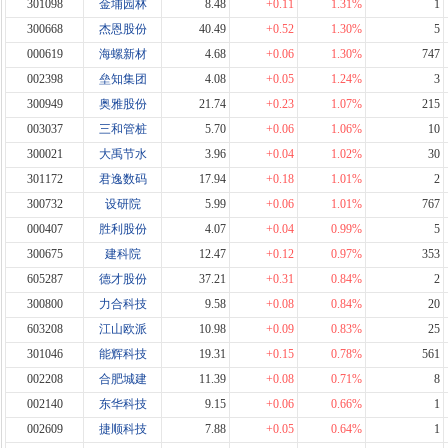
301098
金埔园林
8.48
+0.11
1.31%
1
300668
杰恩股份
40.49
+0.52
1.30%
5
000619
海螺新材
4.68
+0.06
1.30%
747
002398
垒知集团
4.08
+0.05
1.24%
3
300949
奥雅股份
21.74
+0.23
1.07%
215
003037
三和管桩
5.70
+0.06
1.06%
10
300021
大禹节水
3.96
+0.04
1.02%
30
301172
君逸数码
17.94
+0.18
1.01%
2
300732
设研院
5.99
+0.06
1.01%
767
000407
胜利股份
4.07
+0.04
0.99%
5
300675
建科院
12.47
+0.12
0.97%
353
605287
德才股份
37.21
+0.31
0.84%
2
300800
力合科技
9.58
+0.08
0.84%
20
603208
江山欧派
10.98
+0.09
0.83%
25
301046
能辉科技
19.31
+0.15
0.78%
561
002208
合肥城建
11.39
+0.08
0.71%
8
002140
东华科技
9.15
+0.06
0.66%
1
002609
捷顺科技
7.88
+0.05
0.64%
1