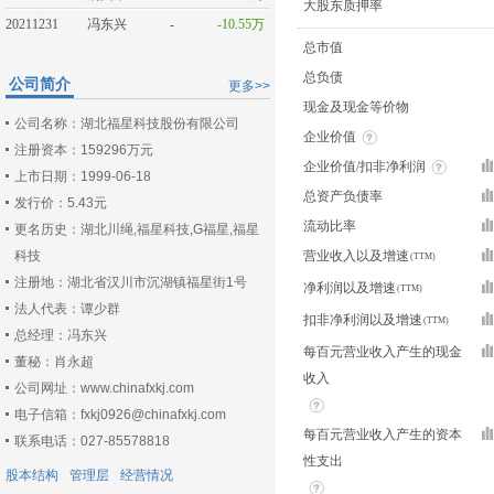
大股东质押率
20211231
冯东兴
-
-10.55万
总市值
总负债
公司简介
更多>>
现金及现金等价物
公司名称：湖北福星科技股份有限公司
企业价值
注册资本：159296万元
企业价值/扣非净利润
上市日期：1999-06-18
总资产负债率
发行价：5.43元
流动比率
更名历史：湖北川绳,福星科技,G福星,福星
科技
营业收入以及增速
注册地：湖北省汉川市沉湖镇福星街1号
净利润以及增速
法人代表：谭少群
扣非净利润以及增速
总经理：冯东兴
每百元营业收入产生的现金
董秘：肖永超
收入
公司网址：www.chinafxkj.com
电子信箱：fxkj0926@chinafxkj.com
每百元营业收入产生的资本
联系电话：027-85578818
性支出
股本结构
管理层
经营情况