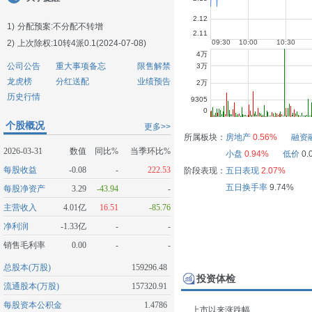
1)
分配预案:不分配不转增
2)
上次除权:10转4派0.1(2024-07-08)
公司公告
重大事项备忘
限售解禁
龙虎榜
分红送配
业绩预告
历史行情
个股概况
更多>>
所属板块：
房地产
0.56%
融资
2026-03-31
数值
同比%
当季环比%
小盘
0.94%
低价
0.
每股收益
-0.08
-
222.53
阶段表现：
五日表现
2.07%
五日换手率
9.74%
每股净资产
3.29
-43.94
-
主营收入
4.01亿
16.51
-85.76
净利润
-1.33亿
-
-
销售毛利率
0.00
-
-
总股本(万股)
159296.48
投资体检
流通股本(万股)
157320.91
每股资本公积金
1.4786
上市以来涨跌幅