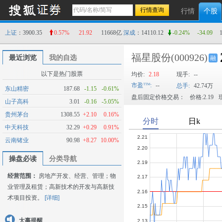
行情
个股
上证
：3900.35
0.57%
21.92
11668亿
深成
：14110.12
-0.24%
-34.09
福星股份
(000926)
最近浏览
我的自选
融
以下是热门股票
均价:
2.18
现手:
--
市盈
:
--
总手:
42.74万
东山精密
187.68
-1.15
-0.61%
盘后固定价格交易：
价格:2.19
现
山子高科
3.01
-0.16
-5.05%
贵州茅台
1308.55
+2.10
0.16%
中天科技
32.29
+0.29
0.91%
云南锗业
90.98
+8.27
10.00%
操盘必读
分类导航
经营范围：
房地产开发、经营、管理；物
业管理及租赁；高新技术的开发与高新技
术项目投资。
[详细]
大事提醒