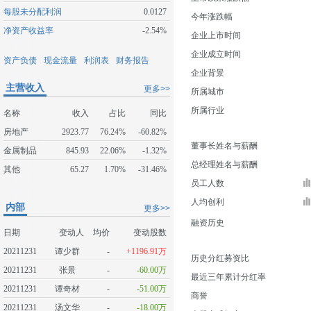
每股未分配利润
0.0127
今年涨跌幅
净资产收益率
-2.54%
企业上市时间
企业成立时间
资产负债
现金流量
利润表
财务报告
企业背景
主营收入
更多>>
所属城市
所属行业
名称
收入
占比
同比
房地产
2923.77
76.24%
-60.82%
董事长姓名与薪酬
金属制品
845.93
22.06%
-1.32%
总经理姓名与薪酬
其他
65.27
1.70%
-31.46%
员工人数
人均创利
内部
更多>>
融资历史
日期
变动人
均价
变动股数
20211231
谭少群
-
+1196.91万
历史分红募资比
20211231
张景
-
-60.00万
最近三年累计分红率
20211231
谭奇材
-
-51.00万
商誉
20211231
汤文华
-
-18.00万