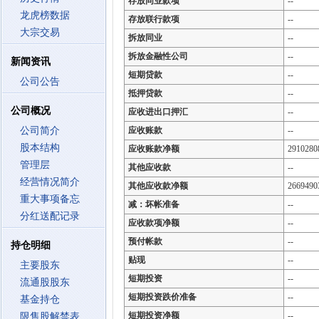
存放同业款项
--
龙虎榜数据
存放联行款项
--
大宗交易
拆放同业
--
拆放金融性公司
--
新闻资讯
短期贷款
--
公司公告
抵押贷款
--
公司概况
应收进出口押汇
--
公司简介
应收账款
--
股本结构
应收账款净额
2910280
管理层
其他应收款
--
经营情况简介
其他应收款净额
2669490
重大事项备忘
减：坏帐准备
--
分红送配记录
应收款项净额
--
预付帐款
--
持仓明细
贴现
--
主要股东
短期投资
--
流通股股东
短期投资跌价准备
--
基金持仓
短期投资净额
--
限售股解禁表