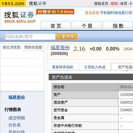
搜狐首页
-
新闻
-
体育
-
S
意见反馈
手机随时随地看行情
首 页
个 股
指 数
首 页
个 股
指 数
2.16
最近浏览股
我的自选股
福星股份
+0.00
0.00%
2026-
(000926)
重要财务指标
主营收入构成
资产负债
资产负债表
报告期
2026-03
资产
2165856
福星股份
流动资产
1660952
行情图表
货币资金
5349681
成交明细
贵金属
--
分价表
存放中央银行存款
--
历史行情