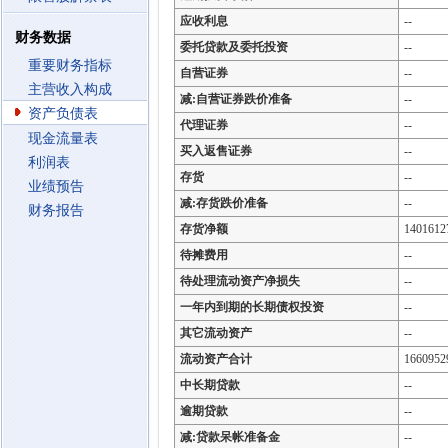
应收利息
--
财务数据
委托贷款及委托投资
--
重要财务指标
自营证券
--
主营收入构成
减:自营证券跌价准备
--
资产负债表
代理证券
--
现金流量表
买入返售证券
--
利润表
存货
--
业绩预告
减:存货跌价准备
--
财务报告
存货净额
1401612
待摊费用
--
待处理流动资产净损失
--
一年内到期的长期债权投资
--
其它流动资产
--
流动资产合计
1660952
中长期贷款
--
逾期贷款
--
减:贷款呆帐准备金
--