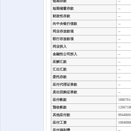
短期存款
--
短期储蓄存款
--
财政性存款
--
向中央银行借款
--
同业存放款项
--
联行存放款项
--
同业拆入
--
金融性公司拆入
--
应解汇款
--
汇出汇款
--
委托存款
--
应付代理证券款
--
卖出回购证券款
--
应付帐款
1886761
预收帐款
1260718
其他应付款
9944869
应付工资
1084086
应付福利费
--