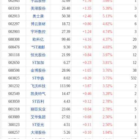
002943
宇晶股份
32.69
+1.76
5.69%
1
603319
美湖股份
26.40
+1.35
5.39%
3
002913
奥士康
50.38
+2.46
5.13%
6
002297
博云新材
18.72
+0.86
4.82%
6
002903
宇环数控
27.39
+1.24
4.74%
3
688308
欧科亿
99.46
+4.16
4.37%
20
600476
*ST湘邮
9.30
+0.36
4.03%
20
301118
恒光股份
21.99
+0.84
3.97%
12
002650
ST加加
6.27
+0.23
3.81%
12
688598
金博股份
28.96
+1.05
3.76%
38
603825
ST华扬
8.02
+0.29
3.75%
532
301232
飞沃科技
113.90
+3.87
3.52%
2
002549
凯美特气
14.47
+0.46
3.28%
2
603959
ST百利
4.43
+0.12
2.78%
6
001218
丽臣实业
23.66
+0.64
2.78%
5
603989
艾华集团
27.92
+0.68
2.50%
1
300123
ST亚光
4.51
+0.11
2.50%
8
600257
大湖股份
5.26
+0.10
1.94%
5