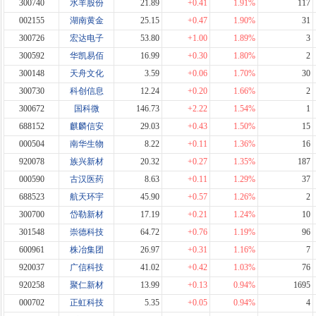
300740
水羊股份
21.89
+0.41
1.91%
117
002155
湖南黄金
25.15
+0.47
1.90%
31
300726
宏达电子
53.80
+1.00
1.89%
3
300592
华凯易佰
16.99
+0.30
1.80%
2
300148
天舟文化
3.59
+0.06
1.70%
30
300730
科创信息
12.24
+0.20
1.66%
2
300672
国科微
146.73
+2.22
1.54%
1
688152
麒麟信安
29.03
+0.43
1.50%
15
000504
南华生物
8.22
+0.11
1.36%
16
920078
族兴新材
20.32
+0.27
1.35%
187
000590
古汉医药
8.63
+0.11
1.29%
37
688523
航天环宇
45.90
+0.57
1.26%
2
300700
岱勒新材
17.19
+0.21
1.24%
10
301548
崇德科技
64.72
+0.76
1.19%
96
600961
株冶集团
26.97
+0.31
1.16%
7
920037
广信科技
41.02
+0.42
1.03%
76
920258
聚仁新材
13.99
+0.13
0.94%
1695
000702
正虹科技
5.35
+0.05
0.94%
4