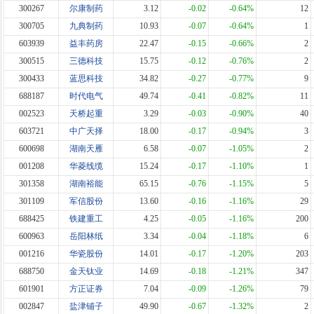
300267
尔康制药
3.12
-0.02
-0.64%
12
300705
九典制药
10.93
-0.07
-0.64%
1
603939
益丰药房
22.47
-0.15
-0.66%
2
300515
三德科技
15.75
-0.12
-0.76%
2
300433
蓝思科技
34.82
-0.27
-0.77%
9
688187
时代电气
49.74
-0.41
-0.82%
11
002523
天桥起重
3.29
-0.03
-0.90%
40
603721
中广天择
18.00
-0.17
-0.94%
3
600698
湖南天雁
6.58
-0.07
-1.05%
2
001208
华菱线缆
15.24
-0.17
-1.10%
1
301358
湖南裕能
65.15
-0.76
-1.15%
5
301109
军信股份
13.60
-0.16
-1.16%
29
688425
铁建重工
4.25
-0.05
-1.16%
200
600963
岳阳林纸
3.34
-0.04
-1.18%
6
001216
华瓷股份
14.01
-0.17
-1.20%
203
688750
金天钛业
14.69
-0.18
-1.21%
347
601901
方正证券
7.04
-0.09
-1.26%
79
002847
盐津铺子
49.90
-0.67
-1.32%
2