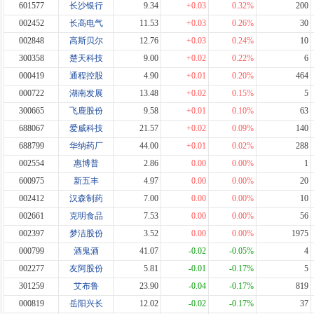
601577
长沙银行
9.34
+0.03
0.32%
200
002452
长高电气
11.53
+0.03
0.26%
30
002848
高斯贝尔
12.76
+0.03
0.24%
10
300358
楚天科技
9.00
+0.02
0.22%
6
000419
通程控股
4.90
+0.01
0.20%
464
000722
湖南发展
13.48
+0.02
0.15%
5
300665
飞鹿股份
9.58
+0.01
0.10%
63
688067
爱威科技
21.57
+0.02
0.09%
140
688799
华纳药厂
44.00
+0.01
0.02%
288
002554
惠博普
2.86
0.00
0.00%
1
600975
新五丰
4.97
0.00
0.00%
20
002412
汉森制药
7.00
0.00
0.00%
10
002661
克明食品
7.53
0.00
0.00%
56
002397
梦洁股份
3.52
0.00
0.00%
1975
000799
酒鬼酒
41.07
-0.02
-0.05%
4
002277
友阿股份
5.81
-0.01
-0.17%
5
301259
艾布鲁
23.90
-0.04
-0.17%
819
000819
岳阳兴长
12.02
-0.02
-0.17%
37