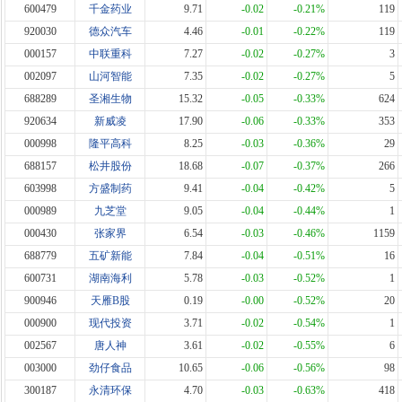
600479
千金药业
9.71
-0.02
-0.21%
119
920030
德众汽车
4.46
-0.01
-0.22%
119
000157
中联重科
7.27
-0.02
-0.27%
3
002097
山河智能
7.35
-0.02
-0.27%
5
688289
圣湘生物
15.32
-0.05
-0.33%
624
920634
新威凌
17.90
-0.06
-0.33%
353
000998
隆平高科
8.25
-0.03
-0.36%
29
688157
松井股份
18.68
-0.07
-0.37%
266
603998
方盛制药
9.41
-0.04
-0.42%
5
000989
九芝堂
9.05
-0.04
-0.44%
1
000430
张家界
6.54
-0.03
-0.46%
1159
688779
五矿新能
7.84
-0.04
-0.51%
16
600731
湖南海利
5.78
-0.03
-0.52%
1
900946
天雁B股
0.19
-0.00
-0.52%
20
000900
现代投资
3.71
-0.02
-0.54%
1
002567
唐人神
3.61
-0.02
-0.55%
6
003000
劲仔食品
10.65
-0.06
-0.56%
98
300187
永清环保
4.70
-0.03
-0.63%
418