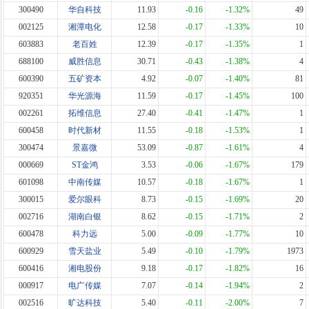
300490
华自科技
11.93
-0.16
-1.32%
49
002125
湘潭电化
12.58
-0.17
-1.33%
10
603883
老百姓
12.39
-0.17
-1.35%
1
688100
威胜信息
30.71
-0.43
-1.38%
4
600390
五矿资本
4.92
-0.07
-1.40%
81
920351
华光源海
11.59
-0.17
-1.45%
100
002261
拓维信息
27.40
-0.41
-1.47%
1
600458
时代新材
11.55
-0.18
-1.53%
1
300474
景嘉微
53.09
-0.87
-1.61%
4
000669
ST金鸿
3.53
-0.06
-1.67%
179
601098
中南传媒
10.57
-0.18
-1.67%
1
300015
爱尔眼科
8.73
-0.15
-1.69%
20
002716
湖南白银
8.62
-0.15
-1.71%
2
600478
科力远
5.00
-0.09
-1.77%
10
600929
雪天盐业
5.49
-0.10
-1.79%
1973
600416
湘电股份
9.18
-0.17
-1.82%
16
000917
电广传媒
7.07
-0.14
-1.94%
2
002516
旷达科技
5.40
-0.11
-2.00%
7