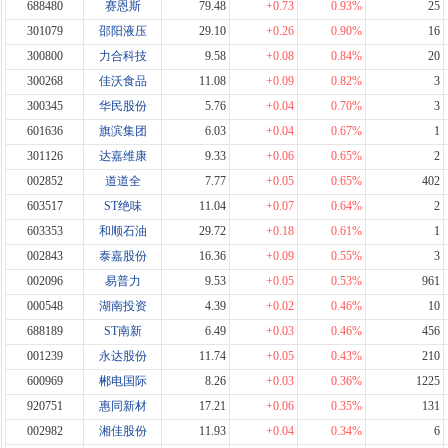
688480
赛恩斯
79.48
+0.73
0.93%
25
301079
邵阳液压
29.10
+0.26
0.90%
16
300800
力合科技
9.58
+0.08
0.84%
20
300268
佳沃食品
11.08
+0.09
0.82%
3
300345
华民股份
5.76
+0.04
0.70%
3
601636
旗滨集团
6.03
+0.04
0.67%
1
301126
达嘉维康
9.33
+0.06
0.65%
2
002852
道道全
7.77
+0.05
0.65%
402
603517
ST绝味
11.04
+0.07
0.64%
2
603353
和顺石油
29.72
+0.18
0.61%
1
002843
泰嘉股份
16.36
+0.09
0.55%
3
002096
易普力
9.53
+0.05
0.53%
961
000548
湖南投资
4.39
+0.02
0.46%
10
688189
ST南新
6.49
+0.03
0.46%
456
001239
永达股份
11.74
+0.05
0.43%
210
600969
郴电国际
8.26
+0.03
0.36%
1225
920751
惠同新材
17.21
+0.06
0.35%
131
002982
湘佳股份
11.93
+0.04
0.34%
6