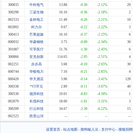
300035
中科电气
13.88
-0.30
-2.12%
29
300298
三诺生物
16.16
-0.36
-2.18%
2
002533
金杯电工
11.49
-0.26
-2.21%
10
002892
科力尔
9.67
-0.22
-2.22%
3
300413
芒果超媒
16.10
-0.37
-2.25%
6
000932
华菱钢铁
3.75
-0.09
-2.34%
30
301087
可孚医疗
51.76
-1.30
-2.45%
6
300866
安克创新
114.65
-2.95
-2.51%
4
002251
步步高
3.68
-0.10
-2.65%
30
600744
华银电力
7.16
-0.21
-2.85%
4
000428
华天酒店
3.96
-0.14
-3.41%
128
300338
*ST开元
2.89
-0.11
-3.67%
40
300530
领湃科技
19.01
-0.83
-4.18%
1
002879
长缆科技
18.00
-1.01
-5.31%
3
300209
行云科技
34.67
-2.30
-6.22%
15
002525
胜景山河
--
--
--
--
设置首页
-
站点地图
-
搜狗输入法
-
支付中心
-
搜狐招聘