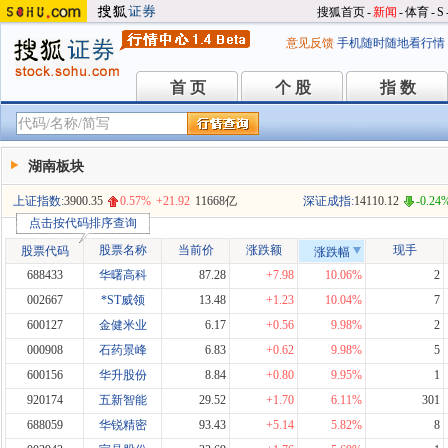
搜狐首页
-
新闻
-
体育
-
S
意见反馈
手机随时随地看行情
首 页
个 股
指 数
首 页
个 股
指 数
湖南板块
上证指数:
3900.35
0.57%
+21.92
11668亿
深证成指:
14110.12
-0.24
点击按代码排序查询
股票名称
当前价
涨跌额
现手
股票代码
涨跌幅
688433
华曙高科
87.28
+7.98
10.06%
2
002667
*ST威领
13.48
+1.23
10.04%
7
600127
金健米业
6.17
+0.56
9.98%
2
000908
石药景峰
6.83
+0.62
9.98%
5
600156
华升股份
8.84
+0.80
9.95%
1
920174
五新智能
29.52
+1.70
6.11%
301
688059
华锐精密
93.43
+5.14
5.82%
8