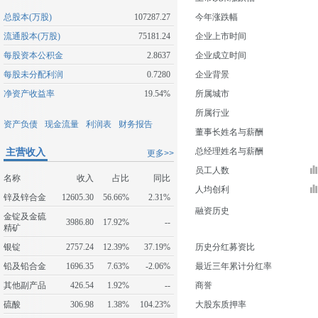
总股本(万股)
107287.27
今年涨跌幅
流通股本(万股)
75181.24
企业上市时间
每股资本公积金
2.8637
企业成立时间
每股未分配利润
0.7280
企业背景
净资产收益率
19.54%
所属城市
所属行业
资产负债
现金流量
利润表
财务报告
董事长姓名与薪酬
主营收入
总经理姓名与薪酬
更多>>
员工人数
名称
收入
占比
同比
人均创利
锌及锌合金
12605.30
56.66%
2.31%
融资历史
金锭及金硫
3986.80
17.92%
--
精矿
银锭
2757.24
12.39%
37.19%
历史分红募资比
铅及铅合金
1696.35
7.63%
-2.06%
最近三年累计分红率
其他副产品
426.54
1.92%
--
商誉
硫酸
306.98
1.38%
104.23%
大股东质押率