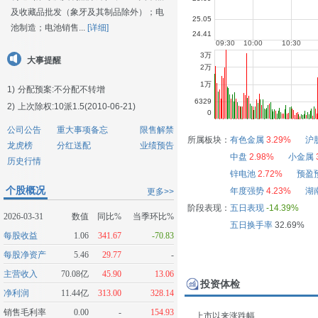
及收藏品批发（象牙及其制品除外）；电
池制造；电池销售...
[详细]
大事提醒
1)
分配预案:不分配不转增
2)
上次除权:10派1.5(2010-06-21)
公司公告
重大事项备忘
限售解禁
所属板块：
有色金属
3.29%
沪
龙虎榜
分红送配
业绩预告
中盘
2.98%
小金属
历史行情
锌电池
2.72%
预盈
个股概况
年度强势
4.23%
湖
更多>>
阶段表现：
五日表现
-14.39%
2026-03-31
数值
同比%
当季环比%
五日换手率
32.69%
每股收益
1.06
341.67
-70.83
每股净资产
5.46
29.77
-
主营收入
70.08亿
45.90
13.06
投资体检
净利润
11.44亿
313.00
328.14
销售毛利率
0.00
-
154.93
上市以来涨跌幅