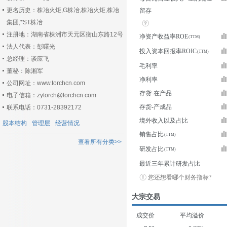
更名历史：株冶火炬,G株冶,株冶火炬,株冶
留存
集团,*ST株冶
注册地：湖南省株洲市天元区衡山东路12号
净资产收益率ROE
法人代表：彭曙光
投入资本回报率ROIC
总经理：谈应飞
毛利率
董秘：陈湘军
净利率
公司网址：www.torchcn.com
存货-在产品
电子信箱：zytorch@torchcn.com
存货-产成品
联系电话：0731-28392172
境外收入以及占比
股本结构
管理层
经营情况
销售占比
查看所有分类>>
研发占比
最近三年累计研发占比
您还想看哪个财务指标?
大宗交易
成交价
平均溢价