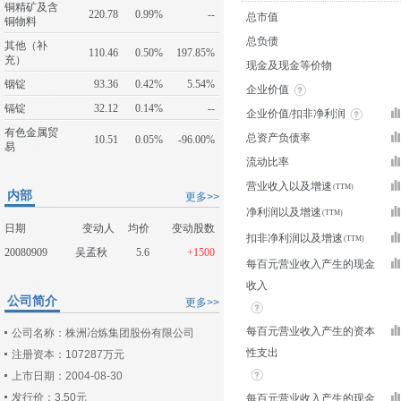
铜精矿及含
220.78
0.99%
--
总市值
铜物料
总负债
其他（补
110.46
0.50%
197.85%
充）
现金及现金等价物
铟锭
93.36
0.42%
5.54%
企业价值
镉锭
32.12
0.14%
--
企业价值/扣非净利润
有色金属贸
总资产负债率
10.51
0.05%
-96.00%
易
流动比率
营业收入以及增速
内部
更多>>
净利润以及增速
日期
变动人
均价
变动股数
扣非净利润以及增速
20080909
吴孟秋
5.6
+1500
每百元营业收入产生的现金
收入
公司简介
更多>>
每百元营业收入产生的资本
公司名称：株洲冶炼集团股份有限公司
性支出
注册资本：107287万元
上市日期：2004-08-30
发行价：3.50元
每百元营业收入产生的现金