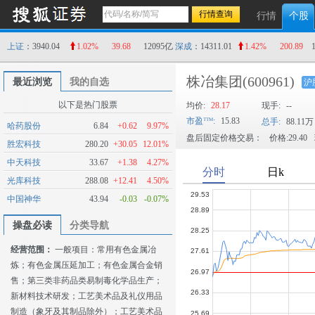
行情
个股
上证
：3940.04
1.02%
39.68
12095亿
深成
：14311.01
1.42%
200.89
株冶集团
(600961)
最近浏览
我的自选
沪
以下是热门股票
均价:
28.17
现手:
--
市盈
:
15.83
总手:
88.11万
哈药股份
6.84
+0.62
9.97%
盘后固定价格交易：
价格:29.40
胜宏科技
280.20
+30.05
12.01%
中天科技
33.67
+1.38
4.27%
光库科技
288.08
+12.41
4.50%
中国神华
43.94
-0.03
-0.07%
操盘必读
分类导航
经营范围：
一般项目：常用有色金属冶
炼；有色金属压延加工；有色金属合金销
售；第三类非药品类易制毒化学品生产；
新材料技术研发；工艺美术品及礼仪用品
制造（象牙及其制品除外）；工艺美术品