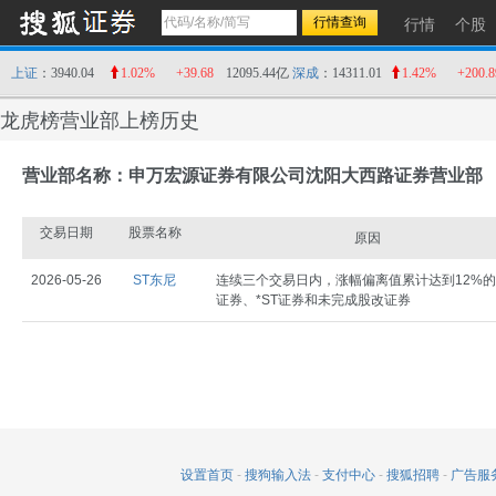
行情
个股
上证
：3940.04
1.02%
+39.68
12095.44亿
深成
：14311.01
1.42%
+200.8
龙虎榜营业部上榜历史
营业部名称：申万宏源证券有限公司沈阳大西路证券营业部
交易日期
股票名称
原因
2026-05-26
ST东尼
连续三个交易日内，涨幅偏离值累计达到12%的
证券、*ST证券和未完成股改证券
设置首页
-
搜狗输入法
-
支付中心
-
搜狐招聘
-
广告服