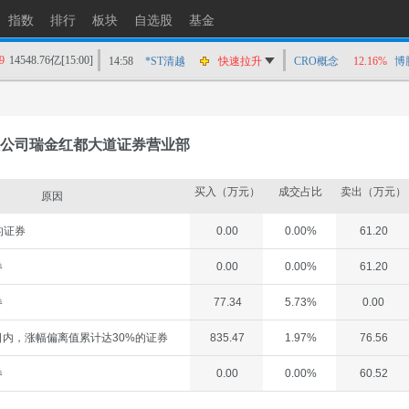
指数
排行
板块
自选股
基金
9
14548.76亿
[15:00]
14:58
*ST清越
快速拉升
CRO概念
12.16%
博
14:56
上工Ｂ股
快速拉升
14:56
爱丽家居
快速拉升
14:56
金凯生科
涨停
公司瑞金红都大道证券营业部
14:56
南亚新材
猛烈打压
14:55
成都先导
跌停
买入（万元）
成交占比
卖出（万元）
原因
14:55
盛达资源
涨停
的证券
0.00
0.00%
61.20
14:55
盛达资源
快速拉升
14:54
永安药业
快速拉升
券
0.00
0.00%
61.20
14:53
中农立华
快速拉升
券
77.34
5.73%
0.00
内，涨幅偏离值累计达30%的证券
835.47
1.97%
76.56
券
0.00
0.00%
60.52