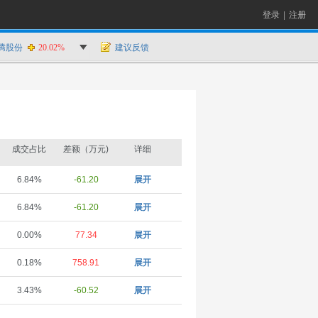
登录
|
注册
腾股份
20.02%
建议反馈
成交占比
差额（万元)
详细
6.84%
-61.20
展开
6.84%
-61.20
展开
0.00%
77.34
展开
0.18%
758.91
展开
3.43%
-60.52
展开