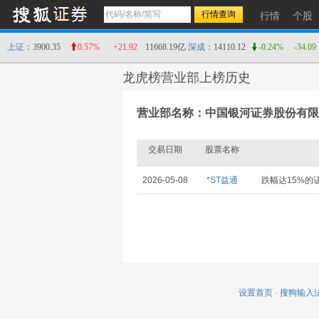
行情
个股
上证
：3900.35
0.57%
+21.92
11668.19亿
深成
：14110.12
-0.24%
-34.09
龙虎榜营业部上榜历史
营业部名称：中国银河证券股份有限
交易日期
股票名称
2026-05-08
*ST益通
跌幅达15%的
设置首页
-
搜狗输入