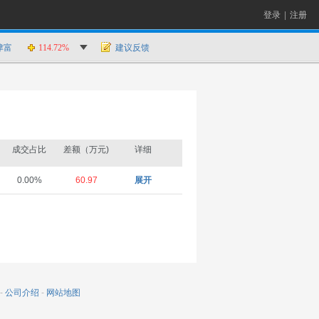
登录
|
注册
津富
114.72%
建议反馈
成交占比
差额（万元)
详细
0.00%
60.97
展开
-
公司介绍
-
网站地图