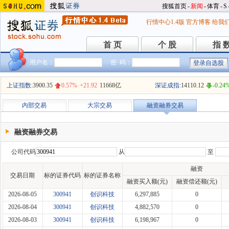
搜狐首页
-
新闻
-
体育
-
S
行情中心1.4版
官方博客
给我
首 页
个 股
指 
首 页
个 股
指 
用户名：
密 码：
上证指数:
3900.35
0.57%
+21.92
11668亿
深证成指:
14110.12
-0.24
内部交易
大宗交易
融资融券交易
融资融券交易
公司代码
从
至
融资
交易日期
标的证券代码
标的证券名称
融资买入额(元)
融资偿还额(元)
2026-08-05
300941
创识科技
6,297,885
0
2026-08-04
300941
创识科技
4,882,570
0
2026-08-03
300941
创识科技
6,198,967
0