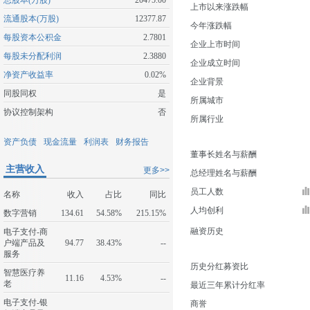
总股本(万股)
20475.00
上市以来涨跌幅
流通股本(万股)
12377.87
今年涨跌幅
每股资本公积金
2.7801
企业上市时间
每股未分配利润
2.3880
企业成立时间
净资产收益率
0.02%
企业背景
同股同权
是
所属城市
协议控制架构
否
所属行业
资产负债
现金流量
利润表
财务报告
董事长姓名与薪酬
主营收入
更多>>
总经理姓名与薪酬
员工人数
名称
收入
占比
同比
人均创利
数字营销
134.61
54.58%
215.15%
融资历史
电子支付-商
户端产品及
94.77
38.43%
--
服务
历史分红募资比
智慧医疗养
11.16
4.53%
--
老
最近三年累计分红率
电子支付-银
商誉