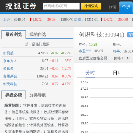
行情
个股
上证
：3940.04
1.02%
39.68
12095亿
深成
：14311.01
1.42%
200.89
创识科技
(300941)
最近浏览
我的自选
深
以下是热门股票
均价:
15.28
现手:
--
市盈
:
105.05
总手:
16.88
新易盛
420.95
-0.92
-0.22%
盘后固定价格交易：
价格:15.37
京东方Ａ
6.07
+0.11
1.85%
多氟多
36.54
+0.45
1.25%
贵州茅台
1309.22
+0.67
0.05%
华天科技
17.98
+0.72
4.17%
操盘必读
分类导航
经营范围：
软件开发；信息技术咨询服
务；信息系统集成服务；数据处理和存储
服务；计算机、软件及辅助设备，通讯终
端设备的销售；计算机外围设备、计算器
及货币专用设备的制造；计算机及通讯设