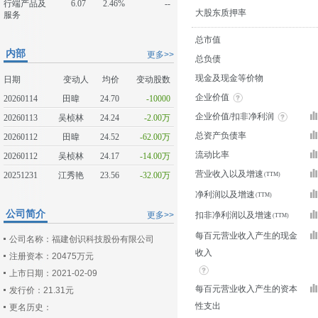
行端产品及
6.07
2.46%
--
大股东质押率
服务
总市值
内部
更多>>
总负债
现金及现金等价物
日期
变动人
均价
变动股数
企业价值
20260114
田暐
24.70
-10000
企业价值/扣非净利润
20260113
吴桢林
24.24
-2.00万
总资产负债率
20260112
田暐
24.52
-62.00万
流动比率
20260112
吴桢林
24.17
-14.00万
营业收入以及增速
20251231
江秀艳
23.56
-32.00万
净利润以及增速
公司简介
更多>>
扣非净利润以及增速
每百元营业收入产生的现金
公司名称：福建创识科技股份有限公司
收入
注册资本：20475万元
上市日期：2021-02-09
每百元营业收入产生的资本
发行价：21.31元
性支出
更名历史：