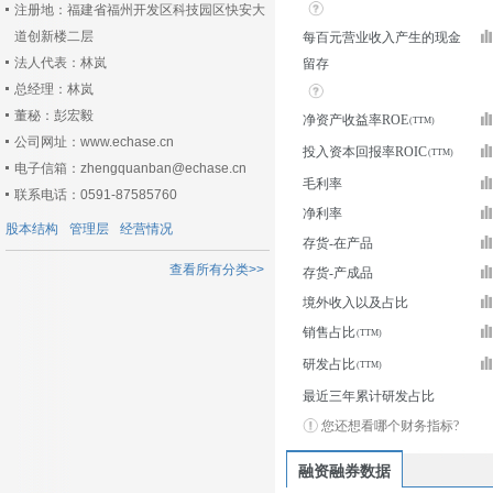
注册地：福建省福州开发区科技园区快安大
道创新楼二层
每百元营业收入产生的现金
法人代表：林岚
留存
总经理：林岚
董秘：彭宏毅
净资产收益率ROE
公司网址：www.echase.cn
投入资本回报率ROIC
电子信箱：zhengquanban@echase.cn
毛利率
联系电话：0591-87585760
净利率
股本结构
管理层
经营情况
存货-在产品
查看所有分类>>
存货-产成品
境外收入以及占比
销售占比
研发占比
最近三年累计研发占比
您还想看哪个财务指标?
融资融券数据