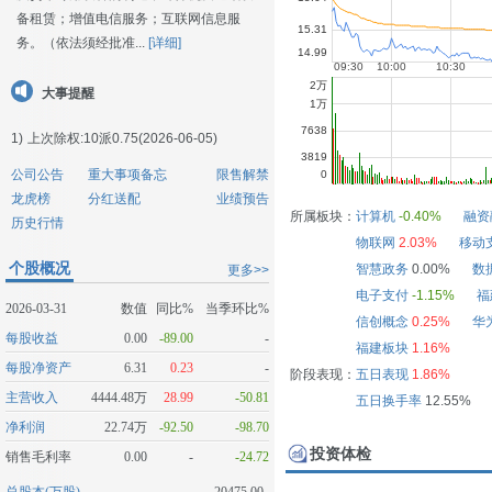
备租赁；增值电信服务；互联网信息服
务。（依法须经批准...
[详细]
大事提醒
1)
上次除权:10派0.75(2026-06-05)
公司公告
重大事项备忘
限售解禁
龙虎榜
分红送配
业绩预告
所属板块：
计算机
-0.40%
融资
历史行情
物联网
2.03%
移动
个股概况
智慧政务
0.00%
数
更多>>
电子支付
-1.15%
福
2026-03-31
数值
同比%
当季环比%
信创概念
0.25%
华
每股收益
0.00
-89.00
-
福建板块
1.16%
每股净资产
6.31
0.23
-
阶段表现：
五日表现
1.86%
主营收入
4444.48万
28.99
-50.81
五日换手率
12.55%
净利润
22.74万
-92.50
-98.70
投资体检
销售毛利率
0.00
-
-24.72