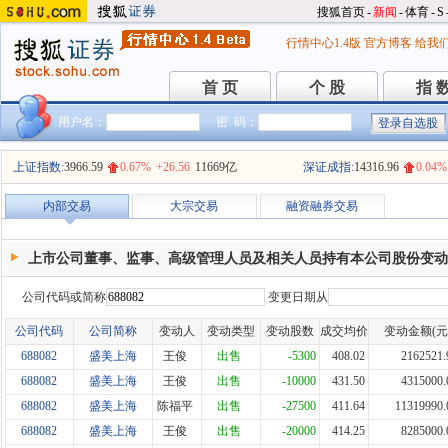
搜狐首页
-
新闻
-
体育
-
S
行情中心1.4版
官方博客
给我
首 页
个 股
指 
首 页
个 股
指 
用户名：
密 码：
上证指数:
3966.59
0.67%
+26.56
11669亿
深证成指:
14316.96
0.04%
内部交易
大宗交易
融资融券交易
上市公司董事、监事、高级管理人员及相关人员持有本公司股份变动
公司代码或简称
变更日期从
公司代码
公司简称
变动人
变动类型
变动股数
成交均价
变动金额(元
688082
盛美上海
王俊
出售
-5300
408.02
2162521.
688082
盛美上海
王俊
出售
-10000
431.50
4315000.
688082
盛美上海
陈福平
出售
-27500
411.64
11319990.
688082
盛美上海
王俊
出售
-20000
414.25
8285000.