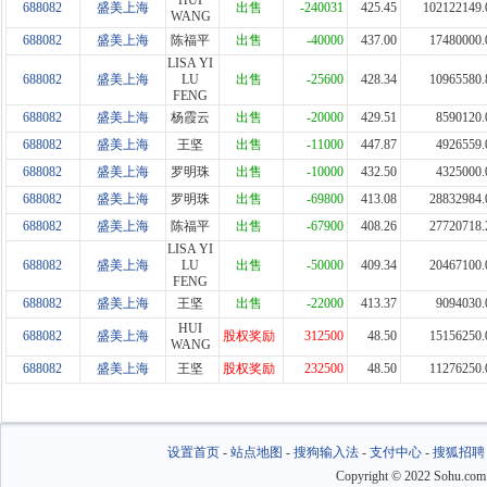
HUI
688082
盛美上海
出售
-240031
425.45
102122149.
WANG
688082
盛美上海
陈福平
出售
-40000
437.00
17480000.
LISA YI
688082
盛美上海
LU
出售
-25600
428.34
10965580.
FENG
688082
盛美上海
杨霞云
出售
-20000
429.51
8590120.
688082
盛美上海
王坚
出售
-11000
447.87
4926559.
688082
盛美上海
罗明珠
出售
-10000
432.50
4325000.
688082
盛美上海
罗明珠
出售
-69800
413.08
28832984.
688082
盛美上海
陈福平
出售
-67900
408.26
27720718.
LISA YI
688082
盛美上海
LU
出售
-50000
409.34
20467100.
FENG
688082
盛美上海
王坚
出售
-22000
413.37
9094030.
HUI
688082
盛美上海
股权奖励
312500
48.50
15156250.
WANG
688082
盛美上海
王坚
股权奖励
232500
48.50
11276250.
设置首页
-
站点地图
-
搜狗输入法
-
支付中心
-
搜狐招聘
Copyright
©
2022 Sohu.com