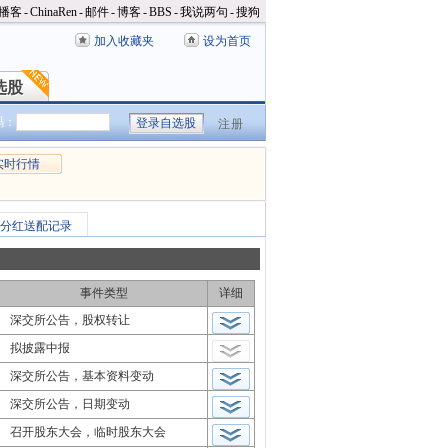
播客
-
ChinaRen
-
邮件
-
博客
-
BBS
-
我说两句
-
搜狗
加入收藏夹
设为首页
选股
选股
码：
注册
实时行情
分红送配记录
事件类型
详细
深交所公告，股权转让
拟披露中报
深交所公告，基本资料变动
深交所公告，日期变动
召开股东大会，临时股东大会