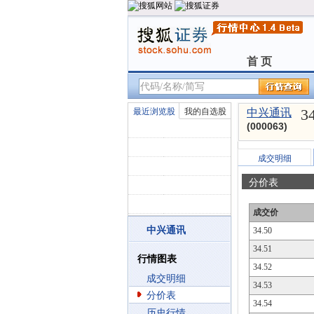
首 页
首 页
3
最近浏览股
我的自选股
中兴通讯
(000063)
成交明细
分价表
成交价
中兴通讯
34.50
34.51
行情图表
34.52
成交明细
34.53
分价表
34.54
历史行情