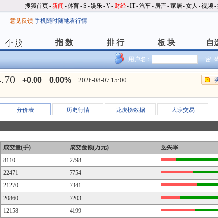
搜狐首页
-
新闻
-
体育
-
S
-
娱乐
-
V
-
财经
-
IT
-
汽车
-
房产
-
家居
-
女人
-
视频
-
意见反馈
手机随时随地看行情
个 股
指 数
排 行
板 块
自
个 股
指 数
排 行
板 块
自
用户名：
密 
4.70
+0.00
0.00%
2026-08-07 15:00
分价表
历史行情
龙虎榜数据
大宗交易
成交量(手)
成交金额(万元)
竞买率
8110
2798
22471
7754
21270
7341
20860
7203
12158
4199