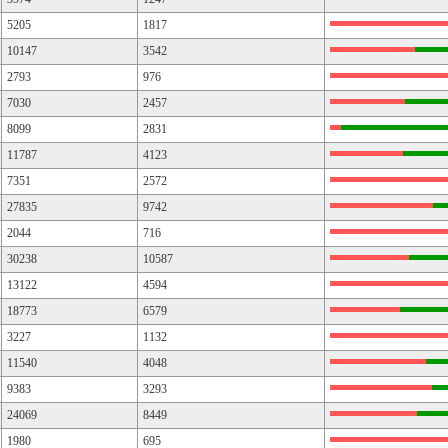
5205
1817
10147
3542
2793
976
7030
2457
8099
2831
11787
4123
7351
2572
27835
9742
2044
716
30238
10587
13122
4594
18773
6579
3227
1132
11540
4048
9383
3293
24069
8449
1980
695