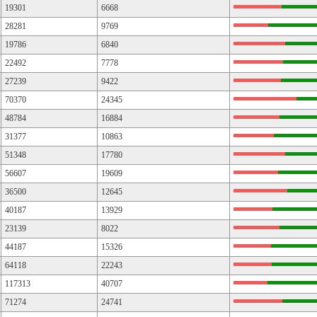
19301
6668
28281
9769
19786
6840
22492
7778
27239
9422
70370
24345
48784
16884
31377
10863
51348
17780
56607
19609
36500
12645
40187
13929
23139
8022
44187
15326
64118
22243
117313
40707
71274
24741