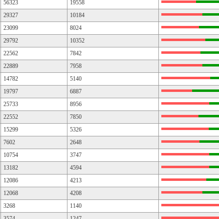
56323
19558
29327
10184
23099
8024
29792
10352
22562
7842
22889
7958
14782
5140
19797
6887
25733
8956
22552
7850
15299
5326
7602
2648
10754
3747
13182
4594
12086
4213
12068
4208
3268
1140
3574
1247