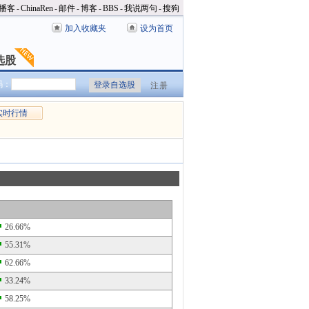
播客
-
ChinaRen
-
邮件
-
博客
-
BBS
-
我说两句
-
搜狗
加入收藏夹
设为首页
选股
选股
码：
注册
实时行情
26.66%
55.31%
62.66%
33.24%
58.25%