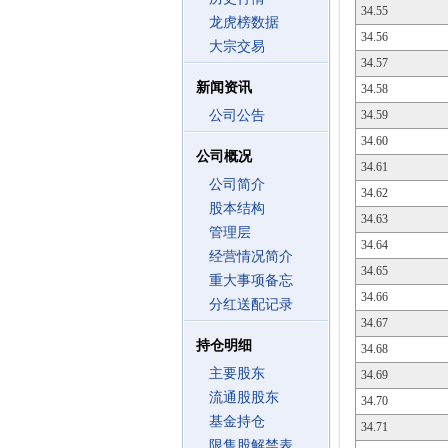
34.55
龙虎榜数据
34.56
大宗交易
34.57
新闻资讯
34.58
公司公告
34.59
34.60
公司概况
34.61
公司简介
34.62
股本结构
34.63
管理层
34.64
经营情况简介
34.65
重大事项备忘
34.66
分红送配记录
34.67
持仓明细
34.68
主要股东
34.69
流通股股东
34.70
基金持仓
34.71
限售股解禁表