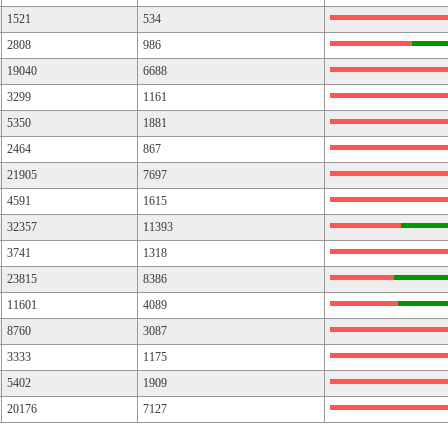
1521
534
2808
986
19040
6688
3299
1161
5350
1881
2464
867
21905
7697
4591
1615
32357
11393
3741
1318
23815
8386
11601
4089
8760
3087
3333
1175
5402
1909
20176
7127