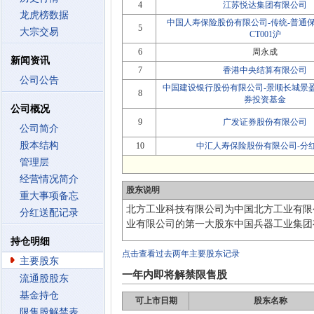
4
江苏悦达集团有限公司
龙虎榜数据
中国人寿保险股份有限公司-传统-普通保险
5
大宗交易
CT001沪
6
周永成
新闻资讯
7
香港中央结算有限公司
公司公告
中国建设银行股份有限公司-景顺长城景
8
券投资基金
公司概况
9
广发证券股份有限公司
公司简介
股本结构
10
中汇人寿保险股份有限公司-分
管理层
经营情况简介
股东说明
重大事项备忘
北方工业科技有限公司为中国北方工业有限
分红送配记录
业有限公司的第一大股东中国兵器工业集团
持仓明细
点击查看过去两年主要股东记录
主要股东
一年内即将解禁限售股
流通股股东
基金持仓
可上市日期
股东名称
限售股解禁表