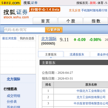
搜狐首页
-
新闻
-
体育
-
S
意见反馈
手机随时随地看行情
首 页
个 股
指 数
首 页
个 股
指 数
9.11
最近浏览股
我的自选股
北方国际
-0.09
-0.98%
20
(000065)
主要股东
流通股股东
基金持
主要股东
公告日期：
2026-04-27
报告日期：
2026-03-31
北方国际
排名
股东名称
行情图表
1
中国北方工业有限公司
成交明细
2
北方工业科技有限公司
分价表
3
中兵投资管理有限责任公
历史行情