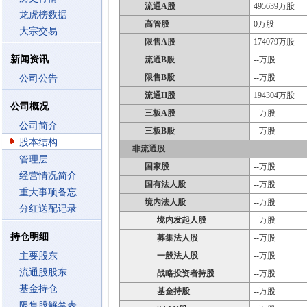
流通A股
495639万股
龙虎榜数据
高管股
0万股
大宗交易
限售A股
174079万股
新闻资讯
流通B股
--万股
限售B股
--万股
公司公告
流通H股
194304万股
公司概况
三板A股
--万股
公司简介
三板B股
--万股
股本结构
非流通股
管理层
国家股
--万股
经营情况简介
国有法人股
--万股
重大事项备忘
境内法人股
--万股
分红送配记录
境内发起人股
--万股
持仓明细
募集法人股
--万股
主要股东
一般法人股
--万股
流通股股东
战略投资者持股
--万股
基金持仓
基金持股
--万股
限售股解禁表