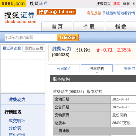
搜狐首页
-
新闻
-
体育
-
S
意见反馈
手机随时随地看行情
首 页
个 股
指 数
首 页
个 股
指 数
30.86
最近浏览股
我的自选股
潍柴动力
+0.71
2.35%
(000338)
公司简介
股本结构
管理层
股本结构
潍柴动力(000338) - 股本结构
变动日期
2026-07-14
潍柴动力
公告日期
2026-07-15
行情图表
变动原因
股份回购
成交明细
总股本
864022万股
分价表
流通股
历史行情