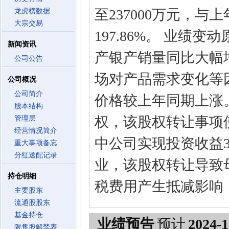
至237000万元，与
龙虎榜数据
大宗交易
197.86%。 业绩
新闻资讯
产银产销量同比大幅
公司公告
场对产品需求变化等
公司概况
公司简介
价格较上年同期上涨。
股本结构
权，该股权转让事项使
管理层
经营情况简介
中公司实现投资收益3
重大事项备忘
分红送配记录
业，该股权转让导致
持仓明细
税费用产生抵减影响，
主要股东
流通股股东
基金持仓
业绩预告
预计
2024-1
限售股解禁表