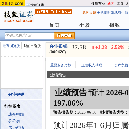
搜狐首页
-
新闻
-
体育
-
S
意见反馈
手机随时随地看行情
首 页
个 股
指 数
首 页
个 股
指 数
37.58
最近浏览股
我的自选股
兴业银锡
+1.28
3.53%
(000426)
重要财务指标
主营收入构成
资产负债
业绩预告
业绩预告
预计
2026-0
兴业银锡
197.86%
行情图表
预告报告期：
2026-06-30
财报预告类型：
成交明细
分价表
预计2026年1-6月
历史行情