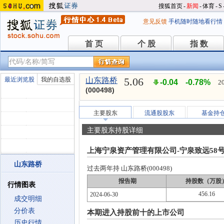
搜狐首页
-
新闻
-
体育
-
S
意见反馈
手机随时随地看行情
首 页
个 股
指 数
首 页
个 股
指 数
5.06
最近浏览股
我的自选股
山东路桥
-0.04
-0.78%
2
(000498)
主要股东
流通股股东
基金持
主要股东持股详细
上海宁泉资产管理有限公司-宁泉致远58
山东路桥
过去两年持 山东路桥(000498)
报告期
持股数（万股
行情图表
456.16
2024-06-30
成交明细
分价表
本期进入持股前十的上市公司
历史行情