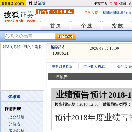
搜狐首页
-
新闻
-
体育
-
S
意见反馈
手机随时随地看行情
首 页
个 股
指 数
首 页
个 股
指 数
最近浏览股
我的自选股
烯碳退
2026-08-06 15:00
（000511）
重要财务指标
主营收入构成
资产负债
业绩预告
业绩预告
预计
2018-1
烯碳退
预告报告期：
2018-12-31
财报预告类型：
行情图表
预计2018年度业绩亏
成交明细
分价表
历史行情