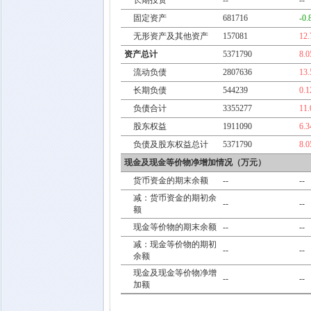
长期投资
--
--
固定资产
681716
-0
无形资产及其他资产
157081
12
资产总计
5371790
8.
流动负债
2807636
13
长期负债
544239
0.
负债合计
3355277
11
股东权益
1911090
6.
负债及股东权益总计
5371790
8.
现金及现金等价物净增加情况（万元）
货币资金的期末余额
--
--
减：货币资金的期初余
--
--
额
现金等价物的期末余额
--
--
减：现金等价物的期初
--
--
余额
现金及现金等价物净增
--
--
加额