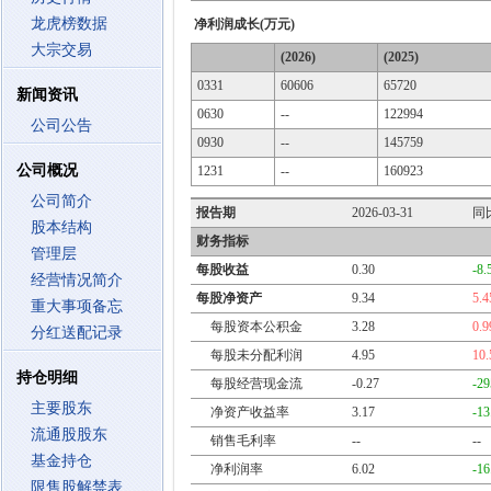
龙虎榜数据
净利润成长(万元)
大宗交易
(2026)
(2025)
0331
60606
65720
新闻资讯
0630
--
122994
公司公告
0930
--
145759
公司概况
1231
--
160923
公司简介
报告期
2026-03-31
同
股本结构
财务指标
管理层
每股收益
0.30
-8
经营情况简介
每股净资产
9.34
5.
重大事项备忘
每股资本公积金
3.28
0.
分红送配记录
每股未分配利润
4.95
10
持仓明细
每股经营现金流
-0.27
-2
主要股东
净资产收益率
3.17
-1
流通股股东
销售毛利率
--
--
基金持仓
净利润率
6.02
-1
限售股解禁表