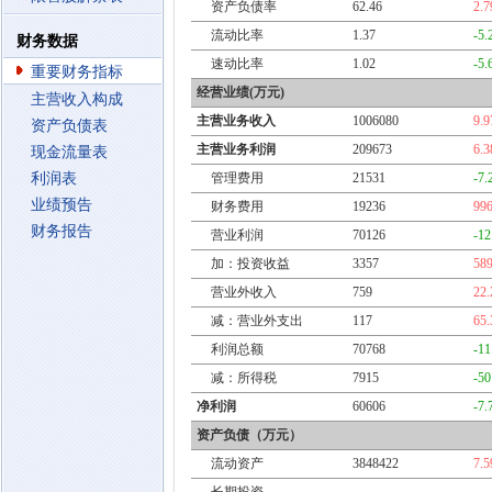
资产负债率
62.46
2.
流动比率
1.37
-5
财务数据
速动比率
1.02
-5
重要财务指标
经营业绩(万元)
主营收入构成
主营业务收入
1006080
9.
资产负债表
主营业务利润
209673
6.
现金流量表
利润表
管理费用
21531
-7
业绩预告
财务费用
19236
99
财务报告
营业利润
70126
-1
加：投资收益
3357
58
营业外收入
759
22
减：营业外支出
117
65
利润总额
70768
-1
减：所得税
7915
-5
净利润
60606
-7
资产负债（万元）
流动资产
3848422
7.