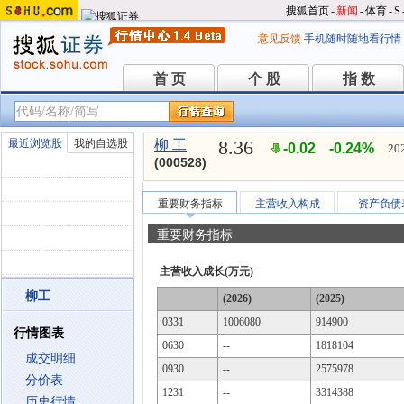
搜狐首页
-
新闻
-
体育
-
S
意见反馈
手机随时随地看行情
首 页
个 股
指 数
首 页
个 股
指 数
8.36
最近浏览股
我的自选股
柳 工
-0.02
-0.24%
20
(000528)
重要财务指标
主营收入构成
资产负债
重要财务指标
主营收入成长(万元)
柳工
(2026)
(2025)
0331
1006080
914900
行情图表
0630
--
1818104
成交明细
0930
--
2575978
分价表
1231
--
3314388
历史行情