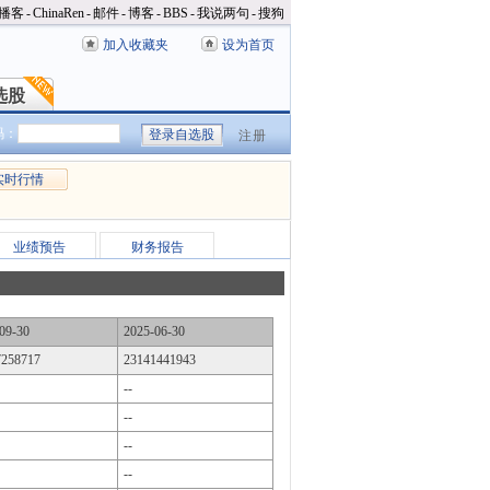
播客
-
ChinaRen
-
邮件
-
博客
-
BBS
-
我说两句
-
搜狗
加入收藏夹
设为首页
选股
选股
码：
注册
实时行情
业绩预告
财务报告
09-30
2025-06-30
7258717
23141441943
--
--
--
--