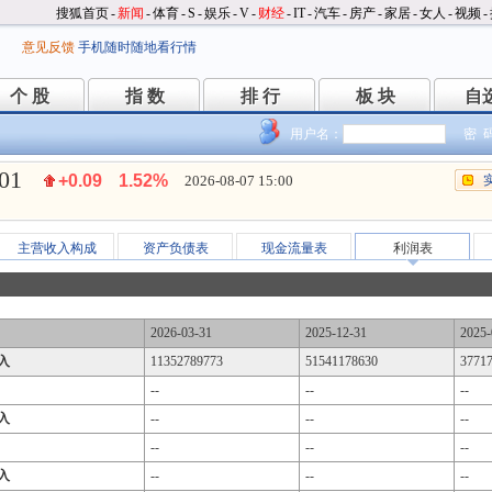
搜狐首页
-
新闻
-
体育
-
S
-
娱乐
-
V
-
财经
-
IT
-
汽车
-
房产
-
家居
-
女人
-
视频
-
意见反馈
手机随时随地看行情
个 股
指 数
排 行
板 块
自
个 股
指 数
排 行
板 块
自
用户名：
密 
.01
+0.09
1.52%
2026-08-07 15:00
主营收入构成
资产负债表
现金流量表
利润表
2026-03-31
2025-12-31
2025-
入
11352789773
51541178630
3771
--
--
--
入
--
--
--
--
--
--
入
--
--
--