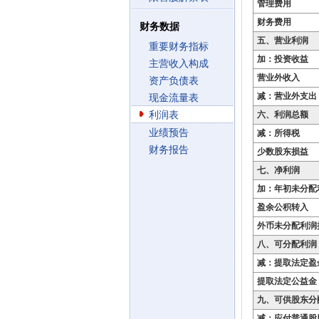
管理费用
财务费用
财务数据
五、营业利润
重要财务指标
加：投资收益
主营收入构成
营业外收入
资产负债表
减：营业外支出
现金流量表
利润表
六、利润总额
业绩预告
减：所得税
财务报告
少数股东损益
七、净利润
加：年初未分配
盈余公积转入
外币未分配利润
八、可分配利润
减：提取法定盈
提取法定公益金
九、可供股东分
减：应付普通股