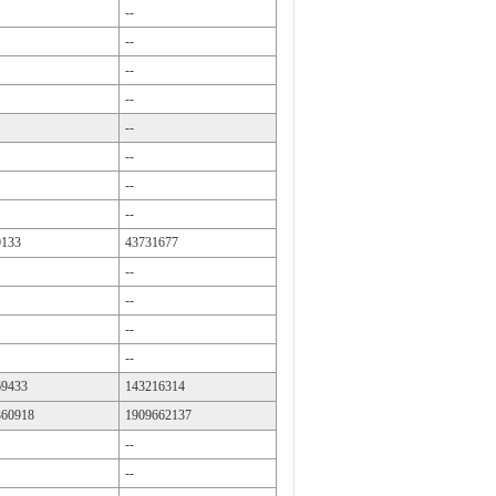
--
--
--
--
--
--
--
--
0133
43731677
--
--
--
--
69433
143216314
360918
1909662137
--
--