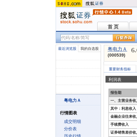
首 页
首 页
6
最近浏览股
我的自选股
粤电力Ａ
(000539)
重要财务指标
利润表
报告期
粤电力Ａ
一、主营业务收
其中：利息收入
行情图表
金融企业往来收
成交明细
手续费收入
分价表
证券销售差价收
历史行情