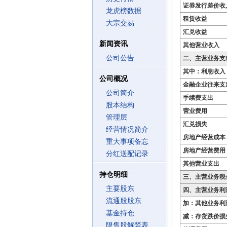
证券发行差价收
龙虎榜数据
租赁收益
大宗交易
汇兑收益
新闻资讯
其他营业收入
公司公告
二、主营业务支
其中：利息收入
公司概况
金融企业往来支
公司简介
手续费支出
股本结构
营业费用
管理层
汇兑损失
经营情况简介
房地产经营成本
重大事项备忘
房地产经营费用
分红送配记录
其他营业支出
持仓明细
三、主营业务税
主要股东
四、主营业务利
流通股股东
加：其他业务利
基金持仓
减：存货跌价损
限售股解禁表