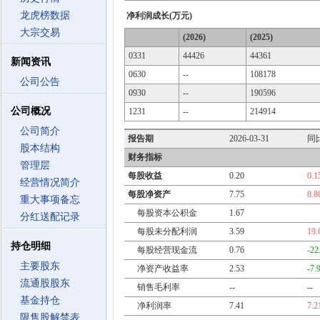
龙虎榜数据
净利润成长(万元)
大宗交易
(2026)
(2025)
0331
44426
44361
新闻资讯
0630
--
108178
公司公告
0930
--
190596
公司概况
1231
--
214914
公司简介
报告期
2026-03-31
同
股本结构
财务指标
管理层
每股收益
0.20
0.
经营情况简介
每股净资产
7.75
8.
重大事项备忘
每股资本公积金
1.67
分红送配记录
每股未分配利润
3.59
19
持仓明细
每股经营现金流
0.76
-22
主要股东
净资产收益率
2.53
-7.
流通股股东
销售毛利率
--
--
基金持仓
净利润率
7.41
7.
限售股解禁表