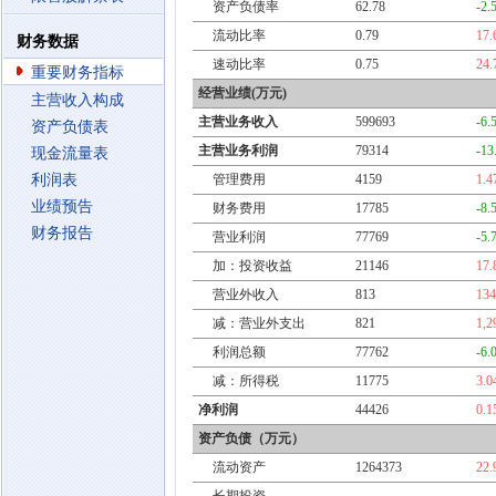
资产负债率
62.78
-2.
流动比率
0.79
17
财务数据
速动比率
0.75
24
重要财务指标
经营业绩(万元)
主营收入构成
主营业务收入
599693
-6.
资产负债表
主营业务利润
79314
-13
现金流量表
利润表
管理费用
4159
1.
业绩预告
财务费用
17785
-8.
财务报告
营业利润
77769
-5.
加：投资收益
21146
17
营业外收入
813
13
减：营业外支出
821
1,2
利润总额
77762
-6.
减：所得税
11775
3.
净利润
44426
0.
资产负债（万元）
流动资产
1264373
22