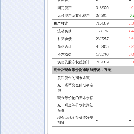
长期投资
--
--
固定资产
3488355
4.
无形资产及其他资产
334301
-6.
资产总计
7164379
6.
流动负债
1608197
4.
长期负债
2827257
3.
负债合计
4498035
3.
股东权益
1755768
8.
负债及股东权益总计
7164379
6.
现金及现金等价物净增加情况（万元）
货币资金的期末余额
--
--
减：货币资金的期初余
--
--
额
现金等价物的期末余额
--
--
减：现金等价物的期初
--
--
余额
现金及现金等价物净增
--
--
加额