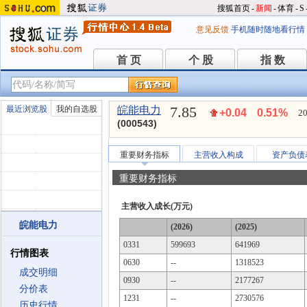
搜狐首页
-
新闻
-
体育
-
S
意见反馈
手机随时随地看行情
首 页
个 股
指 数
首 页
个 股
指 数
7.85
最近浏览股
我的自选股
皖能电力
+0.04
0.51%
20
(000543)
重要财务指标
主营收入构成
资产负债
重要财务指标
主营收入成长(万元)
皖能电力
(2026)
(2025)
0331
599693
641969
行情图表
0630
--
1318523
成交明细
0930
--
2177267
分价表
1231
--
2730576
历史行情