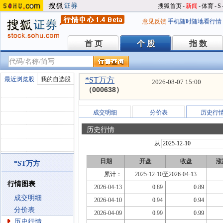
搜狐首页
-
新闻
-
体育
-
S
意见反馈
手机随时随地看行情
首 页
个 股
指 数
首 页
个 股
指 数
最近浏览股
我的自选股
*ST万方
2026-08-07 15:00
（000638）
成交明细
分价表
历史行
历史行情
从
日期
开盘
收盘
涨
*ST万方
累计：
2025-12-10至2026-04-13
行情图表
2026-04-13
0.89
0.89
成交明细
2026-04-10
0.94
0.94
分价表
2026-04-09
0.99
0.99
历史行情