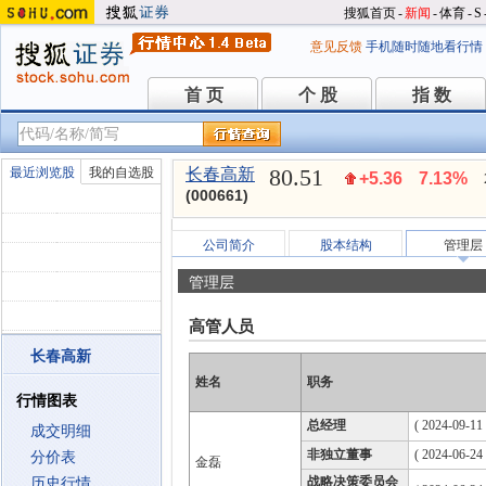
搜狐首页
-
新闻
-
体育
-
S
意见反馈
手机随时随地看行情
首 页
个 股
指 数
首 页
个 股
指 数
80.51
最近浏览股
我的自选股
长春高新
+5.36
7.13%
(000661)
公司简介
股本结构
管理层
管理层
高管人员
长春高新
姓名
职务
行情图表
总经理
( 2024-09-11 
成交明细
非独立董事
( 2024-06-24
分价表
金磊
战略决策委员会
历史行情