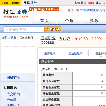
搜狐首页
-
新闻
-
体育
-
S
意见反馈
手机随时随地看行情
首 页
个 股
指 数
首 页
个 股
指 数
30.83
最近浏览股
我的自选股
国城矿业
+0.69
2.29%
(000688)
主要股东
流通股股东
基金持
基金持仓
报告期：2026-06-30
基金家数
88
国城矿业
新进基金家数
54
行情图表
加仓基金家数
17
减仓基金家数
16
成交明细
分价表
退出基金家数
历史行情
持股总数(万股)
8590