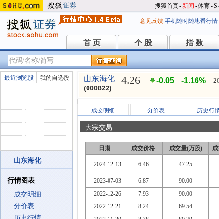
搜狐首页
-
新闻
-
体育
-
S
意见反馈
手机随时随地看行情
首 页
个 股
指 数
首 页
个 股
指 数
4.26
最近浏览股
我的自选股
山东海化
-0.05
-1.16%
2
(000822)
成交明细
分价表
历史行
大宗交易
日期
成交价格
成交量(万股)
成
山东海化
2024-12-13
6.46
47.25
行情图表
2023-07-03
6.87
90.00
2022-12-26
7.93
90.00
成交明细
分价表
2022-12-21
8.24
69.54
历史行情