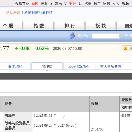
搜狐首页
-
新闻
-
体育
-
S
-
娱乐
-
V
-
财经
-
IT
-
汽车
-
房产
-
家居
-
女人
-
视频
-
意见反馈
手机随时随地看行情
个 股
指 数
排 行
板 块
自
个 股
指 数
排 行
板 块
自
用户名：
密 
2.77
-0.08
-0.62%
2026-08-07 15:00
股本结构
管理层
经营情况简介
重大事项备忘
持股数
职务
报酬
期初持
总经理
( 2023-01-11 至 ---- )
41140
战略与投资委员
( 2024-09-27 至 2027-09-26 )
会委员
2464700