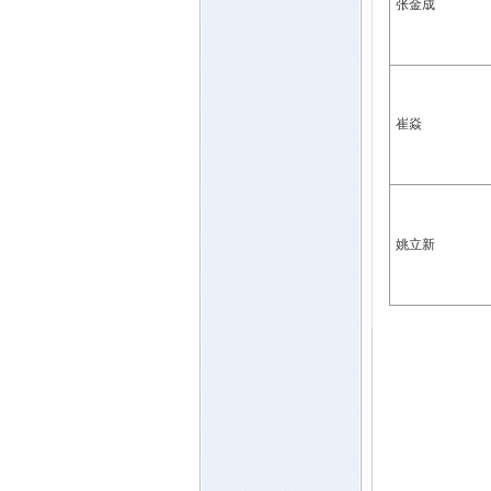
张金成
崔焱
姚立新