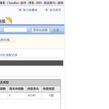
播客
-
ChinaRen
-
邮件
-
博客
-
BBS
-
我说两句
-
搜狗
加入收藏夹
设为首页
选股
选股
码：
注册
实时行情
分红送配记录
及类型
股数
期末持股数
持股变化
持股类型
0
-41140
A股