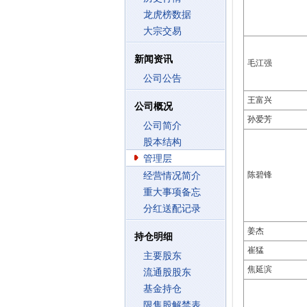
龙虎榜数据
大宗交易
新闻资讯
毛江强
公司公告
王富兴
公司概况
孙爱芳
公司简介
股本结构
管理层
陈碧锋
经营情况简介
重大事项备忘
分红送配记录
姜杰
持仓明细
崔猛
主要股东
焦延滨
流通股股东
基金持仓
限售股解禁表