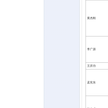
黄杰刚
李广源
王庆功
孟宪东