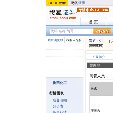
首 页
首 页
1
最近浏览股
我的自选股
鲁西化工
(000830)
公司简介
管理层
高管人员
鲁西化工
姓名
行情图表
成交明细
分价表
王延吉
历史行情