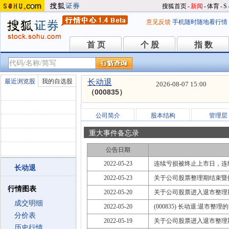
搜狐首页
-
新闻
-
体育
-
S
意见反馈
手机随时随地看行情
首 页
个 股
指 数
首 页
个 股
指 数
最近浏览股
我的自选股
长动退
2026-08-07 15:00
（000835）
公司简介
股本结构
管理层
重大事件备忘录
公告日期
2022-05-23
连续亏损被终止上市日，连
长动退
2022-05-23
关于公司股票整理期结束暨
行情图表
2022-05-20
关于公司股票进入退市整理
成交明细
2022-05-20
(000835) 长动退:退市整理
分价表
2022-05-19
关于公司股票进入退市整理
历史行情