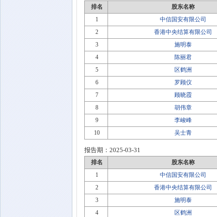
排名
股东名称
1
中信国安有限公司
2
香港中央结算有限公司
3
施明泰
4
陈丽君
5
区鹤洲
6
罗顾仪
7
顾晓霞
8
胡伟章
9
李峻峰
10
吴士青
报告期：
2025-03-31
排名
股东名称
1
中信国安有限公司
2
香港中央结算有限公司
3
施明泰
4
区鹤洲