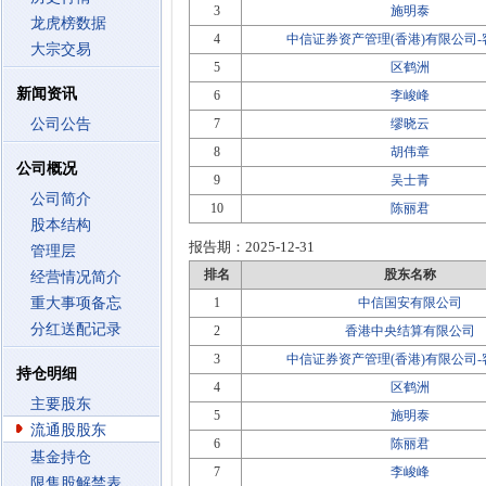
3
施明泰
龙虎榜数据
4
中信证券资产管理(香港)有限公司
大宗交易
5
区鹤洲
新闻资讯
6
李峻峰
公司公告
7
缪晓云
8
胡伟章
公司概况
9
吴士青
公司简介
10
陈丽君
股本结构
报告期：
2025-12-31
管理层
排名
股东名称
经营情况简介
重大事项备忘
1
中信国安有限公司
分红送配记录
2
香港中央结算有限公司
3
中信证券资产管理(香港)有限公司
持仓明细
4
区鹤洲
主要股东
5
施明泰
流通股股东
6
陈丽君
基金持仓
7
李峻峰
限售股解禁表