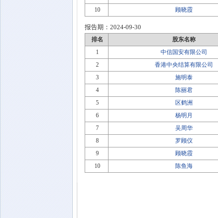
10
顾晓霞
报告期：
2024-09-30
排名
股东名称
1
中信国安有限公司
2
香港中央结算有限公司
3
施明泰
4
陈丽君
5
区鹤洲
6
杨明月
7
吴周华
8
罗顾仪
9
顾晓霞
10
陈鱼海