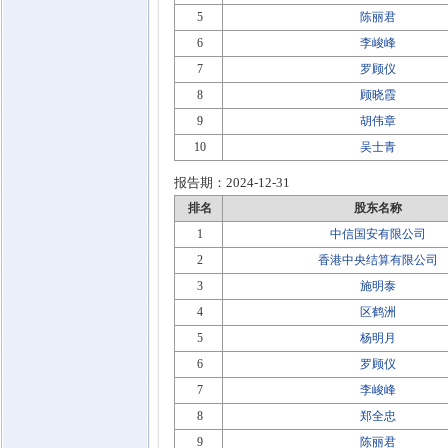
5
陈丽君
6
李峻峰
7
罗顾仪
8
顾晓霞
9
胡伟章
10
吴士青
报告期：
2024-12-31
排名
股东名称
1
中信国安有限公司
2
香港中央结算有限公司
3
施明泰
4
区鹤洲
5
杨明月
6
罗顾仪
7
李峻峰
8
郑全忠
9
陈丽君