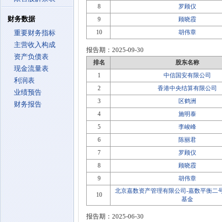
8
罗顾仪
财务数据
9
顾晓霞
10
胡伟章
重要财务指标
主营收入构成
报告期：
2025-09-30
资产负债表
排名
股东名称
现金流量表
1
中信国安有限公司
利润表
2
香港中央结算有限公司
业绩预告
3
区鹤洲
财务报告
4
施明泰
5
李峻峰
6
陈丽君
7
罗顾仪
8
顾晓霞
9
胡伟章
北京嘉数资产管理有限公司-嘉数平衡二
10
基金
报告期：
2025-06-30