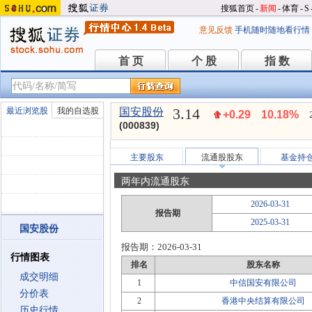
搜狐首页
-
新闻
-
体育
-
S
意见反馈
手机随时随地看行情
首 页
个 股
指 数
首 页
个 股
指 数
3.14
最近浏览股
我的自选股
国安股份
+0.29
10.18%
(000839)
主要股东
流通股股东
基金持
两年内流通股东
2026-03-31
报告期
2025-03-31
国安股份
报告期：
2026-03-31
行情图表
排名
股东名称
成交明细
1
中信国安有限公司
分价表
2
香港中央结算有限公司
历史行情