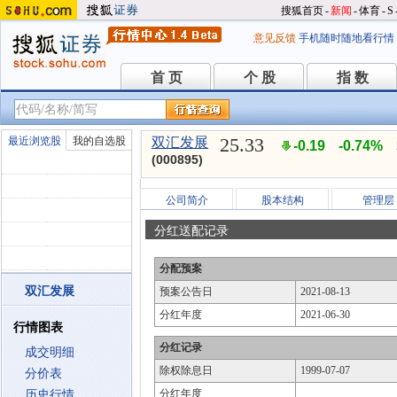
搜狐首页
-
新闻
-
体育
-
S
意见反馈
手机随时随地看行情
首 页
个 股
指 数
首 页
个 股
指 数
25.33
最近浏览股
我的自选股
双汇发展
-0.19
-0.74%
(000895)
公司简介
股本结构
管理层
分红送配记录
分配预案
双汇发展
预案公告日
2021-08-13
分红年度
2021-06-30
行情图表
分红记录
成交明细
除权除息日
1999-07-07
分价表
分红年度
历史行情