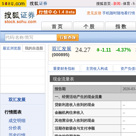
搜狐首页
-
新闻
-
体育
-
S
意见反馈
手机随时随地看行情
首 页
个 股
指 数
首 页
个 股
指 数
24.27
最近浏览股
我的自选股
双汇发展
-1.11
-4.37%
(000895)
重要财务指标
主营收入构成
资产负债
现金流量表
报告期
2026-03
一、经营活动产生的现金流量
双汇发展
贷款利息收入收到的现金
--
行情图表
金融机构往来收入
--
成交明细
其他营业收入收到的现金
--
分价表
活期存款吸收与支付净额
--
历史行情