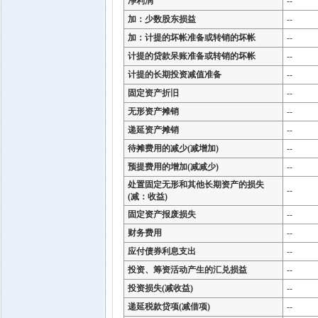
净利润
--
加：少数股东损益
--
加：计提的坏帐准备或转销的坏帐
--
计提的贷款呆账准备或转销的坏帐
--
计提的长期投资减值准备
--
固定资产折旧
--
无形资产摊销
--
递延资产摊销
--
待摊费用的减少(减增加)
--
预提费用的增加(减减少)
--
处置固定无形和其他长期资产的损失
--
(减：收益)
固定资产报废损失
--
财务费用
--
应付债券利息支出
--
投资、筹资活动产生的汇兑损益
--
投资损失(减收益)
--
递延税款贷项(减借项)
--